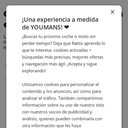
×
Confía en los que nos han
¡Una experiencia a medida
elegido
de YOUMANS! ❤
¿Buscas tu próximo coche o moto sin
La satisfacción y la experiencia de los clientes es
nuestra prioridad. Lee lo que opinan y conoce
perder tiempo? Deja que Rattix aprenda lo
nuestra historia.
que te interesa: cookies activadas =
búsquedas más precisas, mejores ofertas
y navegación más ágil. ¡Acepta y sigue
explorando!
Utilizamos cookies para personalizar el
contenido y los anuncios, así como para
s
Cuando decidí vender mi coche busqué
analizar el tráfico. También compartimos
s
diferentes empresas donde hacerlo y la que
me dio más confianza fue Rattix, por las
información sobre su uso de nuestro sitio
buenas (y tantas) reseñas que tienen.
con nuestros socios de publicidad y
Realmente la experiencia ha sido muy
análisis, quienes pueden combinarla con
buena, Carolina ha sido siempre muy atenta
otra información que les haya
Judit Sorribes