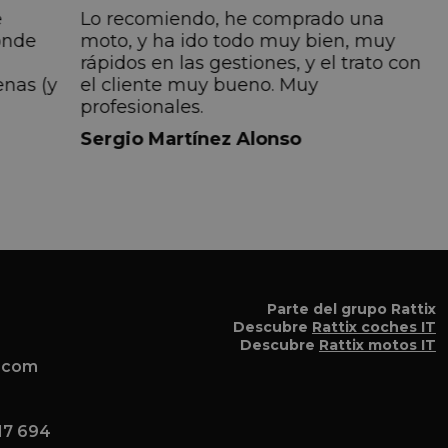
e
Lo recomiendo, he comprado una
onde
moto, y ha ido todo muy bien, muy
rápidos en las gestiones, y el trato con
enas (y
el cliente muy bueno. Muy
profesionales.
do
Sergio Martínez Alonso
iempre
lmente
 pero
 el
a el
Parte del grupo Rattix
Descubre
Rattix coches IT
Descubre
Rattix motos IT
x.com
17 694