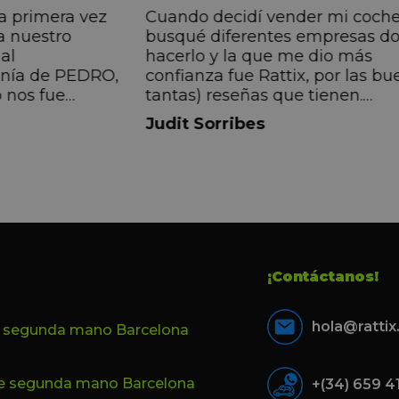
a primera vez
Cuando decidí vender mi coch
a nuestro
busqué diferentes empresas d
al
hacerlo y la que me dio más
anía de PEDRO,
confianza fue Rattix, por las bu
 nos fue
tantas) reseñas que tienen.
muy directa, de
Realmente la experiencia ha si
Judit Sorribes
eníamos que
muy buena, Carolina ha sido s
ontentos con el
muy atenta y profesional. Fina
 el equipo, en
mi hermana se queda el coche,
Pedro. Gracias
no puedo más que recomendar
buen trato desde el primer hast
último momento.
¡Contáctanos!
hola@ratti
e segunda mano Barcelona
de segunda mano Barcelona
+(34) 659 4