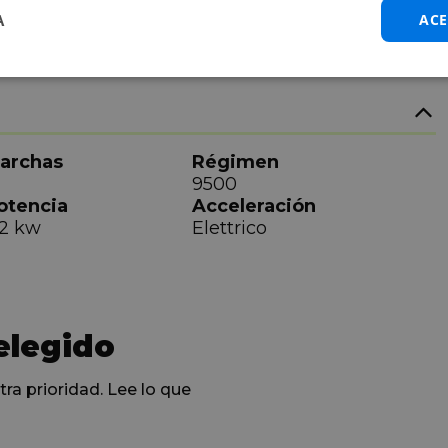
A
ACE
archas
Régimen
9500
otencia
Acceleración
,2 kw
Elettrico
elegido
tra prioridad. Lee lo que