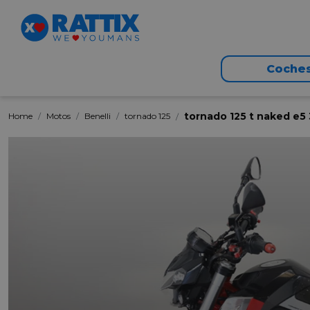
Coche
tornado 125 t naked e5
Home
Motos
Benelli
tornado 125