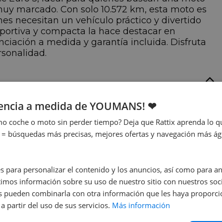
 muy marcado. Con solo 10.572 km, esta moto es
es necesitan un vehículo práctico y divertido
eportiva y compacta la hace destacar en
nciación a medida y garantía incluida. Disfruta
rsonalidad.
ersión
Fecha de
iencia a medida de YOUMANS! ❤
ornado 125 T Naked
matriculación
o coche o moto sin perder tiempo? Deja que Rattix aprenda lo qu
5
06/2022
 = búsquedas más precisas, mejores ofertas y navegación más ágil
avallos
,1 cv
s para personalizar el contenido y los anuncios, así como para anal
mos información sobre su uso de nuestro sitio con nuestros soci
nes pueden combinarla con otra información que les haya proporc
a partir del uso de sus servicios.
Más información
nchura
Peso
6 cm
116 kg