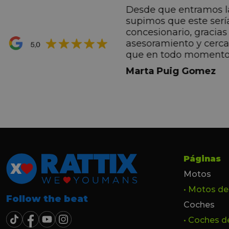
Desde que entramos l
ntes desde el primero
supimos que este serí
hacen sentir Valentino
concesionario, gracias 
ran premio de su vida.
asesoramiento y cerc
ana por todo.
que en todo momento
dez Casadevall
informando de forma 
Marta Puig Gomez
todos los pasos que t
seguir. Estamos muy c
trato recibido por todo
especial a Francesc y 
por todo!!!
Páginas
Motos
• Motos d
Follow the beat
Coches
• Coches 