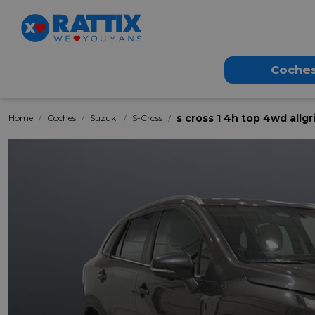
Coche
s cross 1 4h top 4wd allg
Home
Coches
Suzuki
S-Cross