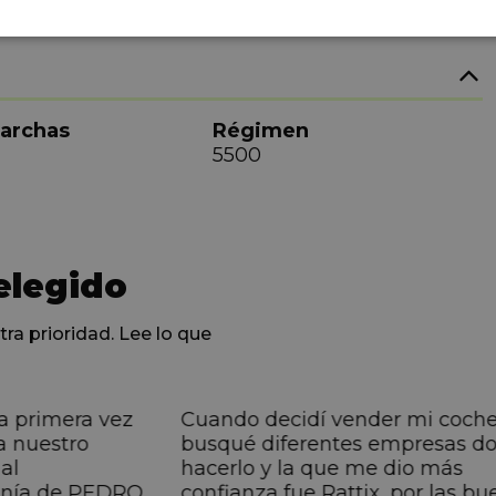
archas
Régimen
5500
elegido
tra prioridad. Lee lo que
a primera vez
Cuando decidí vender mi coch
a nuestro
busqué diferentes empresas d
al
hacerlo y la que me dio más
anía de PEDRO,
confianza fue Rattix, por las bu