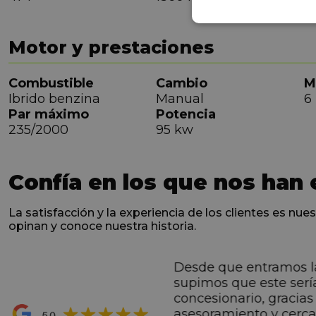
Motor y prestaciones
Combustible
Cambio
M
Ibrido benzina
Manual
6
Par máximo
Potencia
235/2000
95 kw
Confía en los que nos han 
La satisfacción y la experiencia de los clientes es nues
opinan y conoce nuestra historia.
Desde que entramos l
ntes desde el primero
supimos que este serí
hacen sentir Valentino
concesionario, gracias 
ran premio de su vida.
asesoramiento y cerc