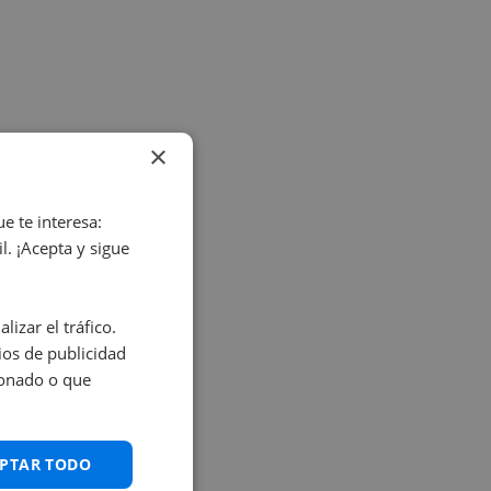
×
e te interesa:
. ¡Acepta y sigue
izar el tráfico.
os de publicidad
ionado o que
PTAR TODO