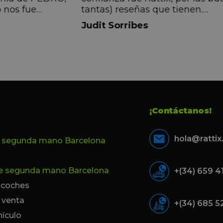
 nos fue
tantas) reseñas que tienen.
muy directa, de
Realmente la experiencia ha si
Judit Sorribes
eníamos que
muy buena, Carolina ha sido s
ontentos con el
muy atenta y profesional. Fina
 el equipo, en
mi hermana se queda el coche,
Pedro. Gracias
no puedo más que recomendar
buen trato desde el primer hast
último momento.
¡Contáctanos!
hola@ratti
e segunda mano Barcelona
de segunda mano Barcelona
+(34) 659 4
e coches
 venta
+(34) 685 5
hículo