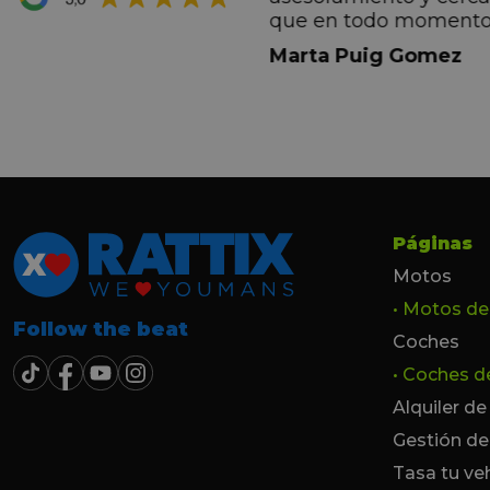
ana por todo.
que en todo momento
dez Casadevall
informando de forma 
Marta Puig Gomez
todos los pasos que t
seguir. Estamos muy c
trato recibido por todo
especial a Francesc y 
por todo!!!
Páginas
Motos
• Motos d
Follow the beat
Coches
• Coches 
Alquiler d
Gestión de
Tasa tu ve