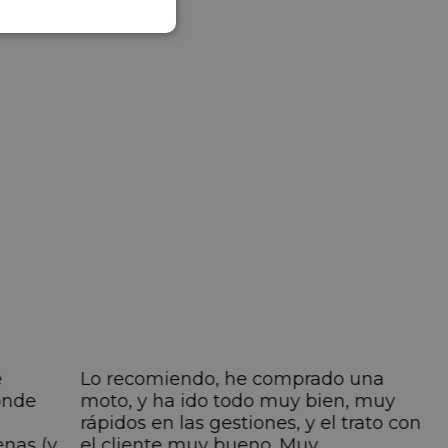
e
Lo recomiendo, he comprado una
onde
moto, y ha ido todo muy bien, muy
rápidos en las gestiones, y el trato con
enas (y
el cliente muy bueno. Muy