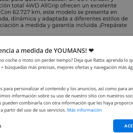
racción total 4WD AllGrip ofrecen un excelente
 Con 62.727 km, este modelo se presenta en
a, dinámica y adaptada a diferentes estilos de
nciación a medida y garantía incluida. ¡Prepárate
iencia a medida de YOUMANS! ❤
o coche o moto sin perder tiempo? Deja que Rattix aprenda lo qu
ersión
Fecha de
 = búsquedas más precisas, mejores ofertas y navegación más ágil
-Cross 1.4h Top 4wd
matriculación
lgrip
10/2022
avallos
29 cv
s para personalizar el contenido y los anuncios, así como para anal
mos información sobre su uso de nuestro sitio con nuestros soci
nes pueden combinarla con otra información que les haya proporc
a partir del uso de sus servicios.
Más información
ongitud
Anchura
A
ACE
30 cm
179 cm