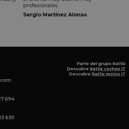
profesionales.
do
Sergio Martínez Alonso
iempre
lmente
 pero
 el
a el
Parte del grupo Rattix
Descubre
Rattix coches IT
Descubre
Rattix motos IT
x.com
17 694
23 630