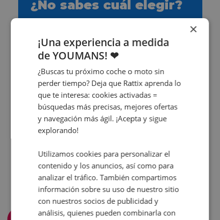
¿No sabes cuál elegir?
¡Te ayudamos nosotros!
×
¡Una experiencia a medida
¡Contáctanos ya!
de YOUMANS! ❤
¿Buscas tu próximo coche o moto sin
perder tiempo? Deja que Rattix aprenda lo
que te interesa: cookies activadas =
búsquedas más precisas, mejores ofertas
y navegación más ágil. ¡Acepta y sigue
explorando!
Utilizamos cookies para personalizar el
contenido y los anuncios, así como para
analizar el tráfico. También compartimos
información sobre su uso de nuestro sitio
con nuestros socios de publicidad y
análisis, quienes pueden combinarla con
Filtra y ordena