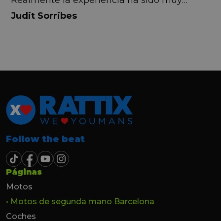
Realmente la experiencia ha sido muy
buena, Carolina ha sido siempre muy atenta
Judit Sorribes
y profesional. Finalmente mi hermana se
queda el coche, pero no puedo más que
recomendar el buen trato desde el primer
hasta el último momento.
Follow the beat
Páginas
Motos
• Motos de segunda mano Barcelona
Coches