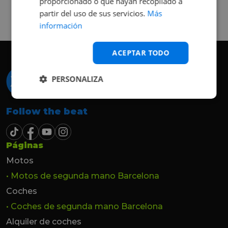
proporcionado o que hayan recopilado a
queda el coche, pero no puedo más que
recomendar el buen trato desde el primer
partir del uso de sus servicios.
Más
hasta el último momento.
información
ACEPTAR TODO
PERSONALIZA
Follow the beat
Páginas
Motos
• Motos de segunda mano Barcelona
Coches
• Coches de segunda mano Barcelona
Alquiler de coches