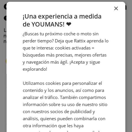
Confía en los que nos han
×
¡Una experiencia a medida
elegido
de YOUMANS! ❤
La satisfacción y la experiencia de los clientes es
¿Buscas tu próximo coche o moto sin
nuestra prioridad. Lee lo que opinan y conoce
perder tiempo? Deja que Rattix aprenda lo
nuestra historia.
que te interesa: cookies activadas =
búsquedas más precisas, mejores ofertas
y navegación más ágil. ¡Acepta y sigue
explorando!
Utilizamos cookies para personalizar el
s
Cuando decidí vender mi coche busqué
contenido y los anuncios, así como para
s
diferentes empresas donde hacerlo y la que
analizar el tráfico. También compartimos
me dio más confianza fue Rattix, por las
información sobre su uso de nuestro sitio
buenas (y tantas) reseñas que tienen.
con nuestros socios de publicidad y
Realmente la experiencia ha sido muy
análisis, quienes pueden combinarla con
buena, Carolina ha sido siempre muy atenta
Judit Sorribes
otra información que les haya
y profesional. Finalmente mi hermana se