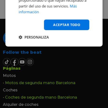
queda el coche, pero no puedo más que
proporcionado o que hayan recopilado a
recomendar el buen trato desde el primer
partir del uso de sus servicios.
Más
hasta el último momento.
información
ACEPTAR TODO
PERSONALIZA
Follow the beat
Páginas
Motos
• Motos de segunda mano Barcelona
Coches
• Coches de segunda mano Barcelona
Alquiler de coches