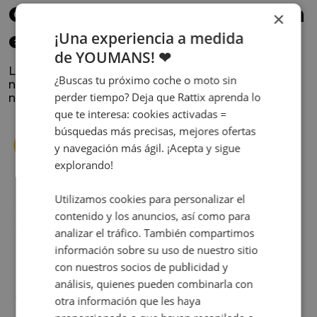
Confía en los que nos han
×
elegido
¡Una experiencia a medida
de YOUMANS! ❤
La satisfacción y la experiencia de los clientes es
¿Buscas tu próximo coche o moto sin
nuestra prioridad. Lee lo que opinan y conoce
perder tiempo? Deja que Rattix aprenda lo
nuestra historia.
que te interesa: cookies activadas =
búsquedas más precisas, mejores ofertas
y navegación más ágil. ¡Acepta y sigue
explorando!
Utilizamos cookies para personalizar el
s
Cuando decidí vender mi coche busqué
contenido y los anuncios, así como para
s
diferentes empresas donde hacerlo y la que
analizar el tráfico. También compartimos
me dio más confianza fue Rattix, por las
información sobre su uso de nuestro sitio
buenas (y tantas) reseñas que tienen.
con nuestros socios de publicidad y
Realmente la experiencia ha sido muy
análisis, quienes pueden combinarla con
buena, Carolina ha sido siempre muy atenta
Judit Sorribes
otra información que les haya
y profesional. Finalmente mi hermana se