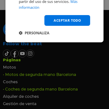
partir del uso de sus servicios.
Más
hasta el último momento.
información
ACEPTAR TODO
PERSONALIZA
Follow the beat
Páginas
Motos
• Motos de segunda mano Barcelona
Coches
• Coches de segunda mano Barcelona
Alquiler de coches
Gestión de venta