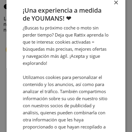
×
elegido
¡Una experiencia a medida
de YOUMANS! ❤
La satisfacción y la experiencia de los clientes es
nuestra prioridad. Lee lo que opinan y conoce
¿Buscas tu próximo coche o moto sin
nuestra historia.
perder tiempo? Deja que Rattix aprenda lo
que te interesa: cookies activadas =
búsquedas más precisas, mejores ofertas
y navegación más ágil. ¡Acepta y sigue
explorando!
s
Cuando decidí vender mi coche busqué
Utilizamos cookies para personalizar el
s
diferentes empresas donde hacerlo y la que
contenido y los anuncios, así como para
me dio más confianza fue Rattix, por las
analizar el tráfico. También compartimos
buenas (y tantas) reseñas que tienen.
información sobre su uso de nuestro sitio
Realmente la experiencia ha sido muy
con nuestros socios de publicidad y
buena, Carolina ha sido siempre muy atenta
Judit Sorribes
análisis, quienes pueden combinarla con
y profesional. Finalmente mi hermana se
otra información que les haya
queda el coche, pero no puedo más que
proporcionado o que hayan recopilado a
recomendar el buen trato desde el primer