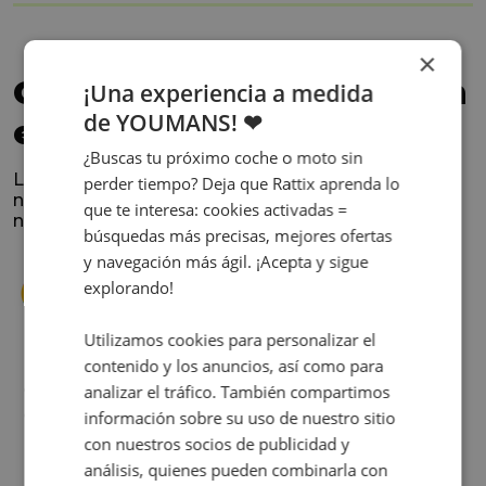
×
Confía en los que nos han
¡Una experiencia a medida
de YOUMANS! ❤
elegido
¿Buscas tu próximo coche o moto sin
La satisfacción y la experiencia de los clientes es
perder tiempo? Deja que Rattix aprenda lo
nuestra prioridad. Lee lo que opinan y conoce
que te interesa: cookies activadas =
nuestra historia.
búsquedas más precisas, mejores ofertas
y navegación más ágil. ¡Acepta y sigue
explorando!
Utilizamos cookies para personalizar el
contenido y los anuncios, así como para
s
Cuando decidí vender mi coche busqué
analizar el tráfico. También compartimos
s
diferentes empresas donde hacerlo y la que
información sobre su uso de nuestro sitio
me dio más confianza fue Rattix, por las
con nuestros socios de publicidad y
buenas (y tantas) reseñas que tienen.
análisis, quienes pueden combinarla con
Realmente la experiencia ha sido muy