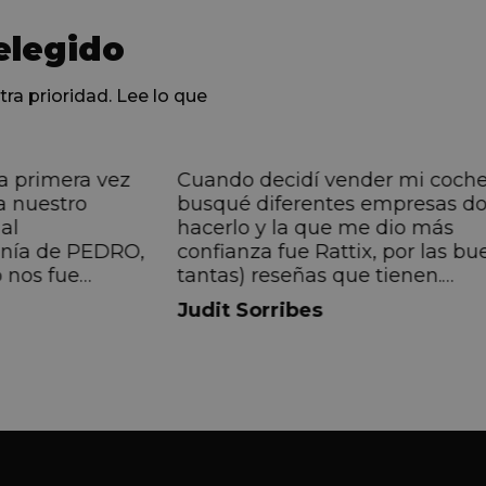
elegido
tra prioridad. Lee lo que
a primera vez
Cuando decidí vender mi coch
a nuestro
busqué diferentes empresas d
al
hacerlo y la que me dio más
anía de PEDRO,
confianza fue Rattix, por las bu
 nos fue
tantas) reseñas que tienen.
muy directa, de
Realmente la experiencia ha si
Judit Sorribes
eníamos que
muy buena, Carolina ha sido s
ontentos con el
muy atenta y profesional. Fina
 el equipo, en
mi hermana se queda el coche,
Pedro. Gracias
no puedo más que recomendar
buen trato desde el primer hast
último momento.