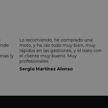
e
Lo recomiendo, he comprado una
onde
moto, y ha ido todo muy bien, muy
rápidos en las gestiones, y el trato con
enas (y
el cliente muy bueno. Muy
profesionales.
do
Sergio Martínez Alonso
iempre
lmente
 pero
 el
a el