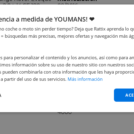
p 2.0 td4 SE 180cv
09/2016
uto
iencia a medida de YOUMANS! ❤
avallos
79 cv
o coche o moto sin perder tiempo? Deja que Rattix aprenda lo qu
 = búsquedas más precisas, mejores ofertas y navegación más ágil
s para personalizar el contenido y los anuncios, así como para anal
ongitud
Anchura
mos información sobre su uso de nuestro sitio con nuestros soci
37 cm
199 cm
nes pueden combinarla con otra información que les haya proporc
a partir del uso de sus servicios.
Más información
A
ACE
archas
Régimen
4000