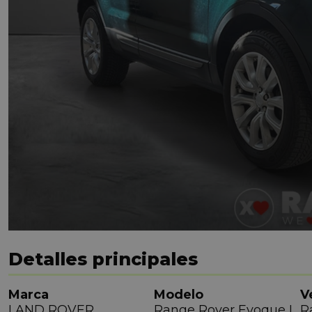
Detalles principales
Marca
Modelo
V
LAND ROVER
Range Rover Evoque I
R