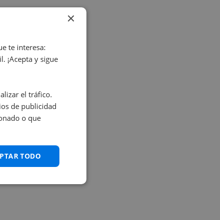
×
e te interesa:
. ¡Acepta y sigue
izar el tráfico.
os de publicidad
ionado o que
PTAR TODO