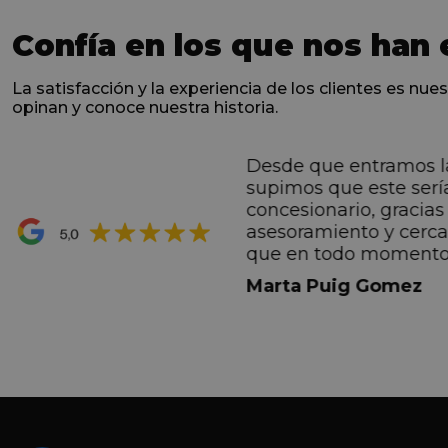
Confía en los que nos han 
La satisfacción y la experiencia de los clientes es nues
opinan y conoce nuestra historia.
Desde que entramos l
ntes desde el primero
supimos que este serí
hacen sentir Valentino
concesionario, gracias 
ran premio de su vida.
asesoramiento y cerc
ana por todo.
que en todo momento
dez Casadevall
informando de forma 
Marta Puig Gomez
todos los pasos que t
seguir. Estamos muy c
trato recibido por todo
especial a Francesc y 
por todo!!!