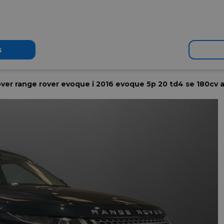
s
over range rover evoque i 2016 evoque 5p 20 td4 se 180c