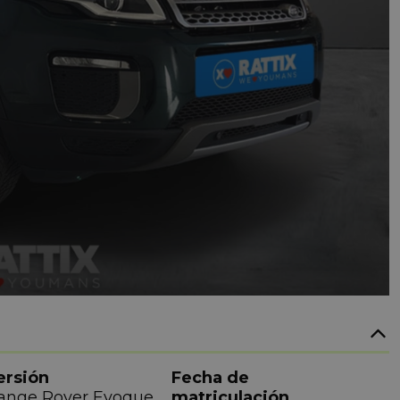
ersión
Fecha de
ange Rover Evoque
matriculación