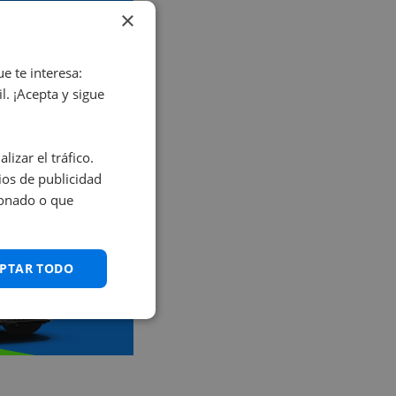
 elegir?
×
ros!
e te interesa:
. ¡Acepta y sigue
izar el tráfico.
os de publicidad
ionado o que
PTAR TODO