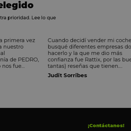
elegido
tra prioridad. Lee lo que
a primera vez
Cuando decidí vender mi coch
a nuestro
busqué diferentes empresas d
al
hacerlo y la que me dio más
anía de PEDRO,
confianza fue Rattix, por las bu
 nos fue
tantas) reseñas que tienen.
muy directa, de
Realmente la experiencia ha si
Judit Sorribes
eníamos que
muy buena, Carolina ha sido s
ontentos con el
muy atenta y profesional. Fina
 el equipo, en
mi hermana se queda el coche,
Pedro. Gracias
no puedo más que recomendar
buen trato desde el primer hast
último momento.
¡Contáctanos!