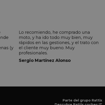
e
Lo recomiendo, he comprado una
onde
moto, y ha ido todo muy bien, muy
rápidos en las gestiones, y el trato con
enas (y
el cliente muy bueno. Muy
profesionales.
do
Sergio Martínez Alonso
iempre
lmente
 pero
 el
a el
Parte del grupo Rattix
Descubre
Rattix coches IT