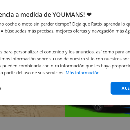
¿No sabes cuál
iencia a medida de YOUMANS! ❤
¡Te ayudamos nosot
o coche o moto sin perder tiempo? Deja que Rattix aprenda lo qu
¡Contáctanos ya!
 = búsquedas más precisas, mejores ofertas y navegación más ágil
s para personalizar el contenido y los anuncios, así como para anal
mos información sobre su uso de nuestro sitio con nuestros soci
nes pueden combinarla con otra información que les haya proporc
a partir del uso de sus servicios.
Más información
A
ACE