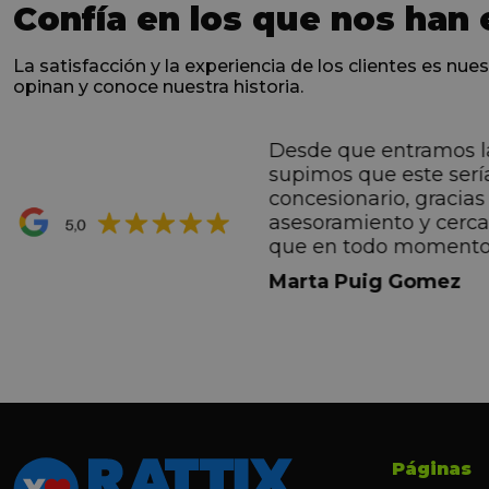
Confía en los que nos han 
La satisfacción y la experiencia de los clientes es nues
opinan y conoce nuestra historia.
Desde que entramos l
ntes desde el primero
supimos que este serí
hacen sentir Valentino
concesionario, gracias 
ran premio de su vida.
asesoramiento y cerc
ana por todo.
que en todo momento
dez Casadevall
informando de forma 
Marta Puig Gomez
todos los pasos que t
seguir. Estamos muy c
trato recibido por todo
especial a Francesc y 
por todo!!!
Páginas