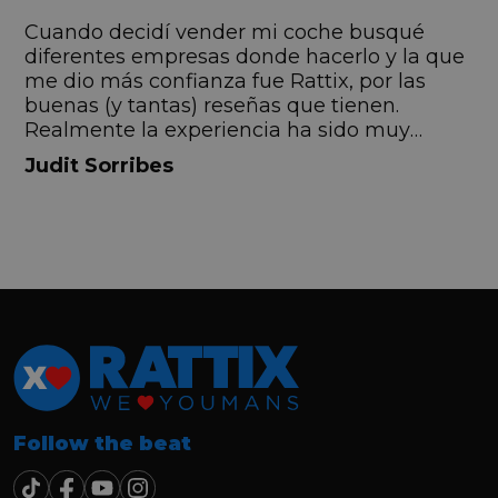
s
Cuando decidí vender mi coche busqué
s
diferentes empresas donde hacerlo y la que
me dio más confianza fue Rattix, por las
buenas (y tantas) reseñas que tienen.
Realmente la experiencia ha sido muy
buena, Carolina ha sido siempre muy atenta
Judit Sorribes
y profesional. Finalmente mi hermana se
queda el coche, pero no puedo más que
recomendar el buen trato desde el primer
hasta el último momento.
Follow the beat