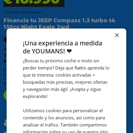
Tramites no incluidos*
Financia tu JEEP Compass 1.3 turbo t4
130cv Night Eagle 2wd
×
331
€
¡Una experiencia a medida
/mes
de YOUMANS! ❤
IVA incluida y deducible
TIN 10,55% | TAE MAX 13,15% | ANTICIPO € 1.000
¿Buscas tu próximo coche o moto sin
PRIMEROS 72 MESES
perder tiempo? Deja que Rattix aprenda lo
Descuento válido para financiaciones a partir de 72 meses. La
que te interesa: cookies activadas =
cuota mostrada es orientativa y puede variar en función de las
condiciones de financiación. Garantía básica 12 meses incluida,
búsquedas más precisas, mejores ofertas
ampliable a 60 meses.
y navegación más ágil. ¡Acepta y sigue
Reserva ahora
explorando!
Utilizamos cookies para personalizar el
contenido y los anuncios, así como para
¿Te interesa?
analizar el tráfico. También compartimos
información sobre su uso de nuestro sitio