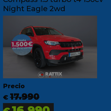
Night Eagle 2wd
Precio
17.990
€
16.990
€