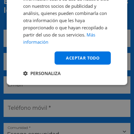
Escríbenos y te contactaremos
con nuestros socios de publicidad y
lo antes posible
análisis, quienes pueden combinarla con
otra información que les haya
proporcionado o que hayan recopilado a
partir del uso de sus servicios.
Más
Nombre *
información
ACEPTAR TODO
Apellidos *
PERSONALIZA
Email *
Teléfono móvil *
Comunidad *