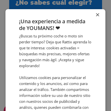
¿No sabes cuál elegir?
¡Te ayudamos nosotros!
×
¡Una experiencia a medida
¡Contáctanos ya!
de YOUMANS! ❤
¿Buscas tu próximo coche o moto sin
perder tiempo? Deja que Rattix aprenda lo
que te interesa: cookies activadas =
búsquedas más precisas, mejores ofertas
y navegación más ágil. ¡Acepta y sigue
explorando!
Utilizamos cookies para personalizar el
contenido y los anuncios, así como para
analizar el tráfico. También compartimos
información sobre su uso de nuestro sitio
con nuestros socios de publicidad y
análisis, quienes pueden combinarla con
Filtra y ordena