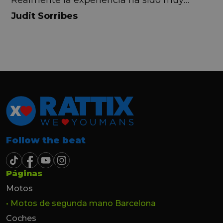
Realmente la experiencia ha sido muy
buena, Carolina ha sido siempre muy atenta
Judit Sorribes
y profesional. Finalmente mi hermana se
queda el coche, pero no puedo más que
recomendar el buen trato desde el primer
hasta el último momento.
Follow the beat
Páginas
Motos
• Motos de segunda mano Barcelona
Coches