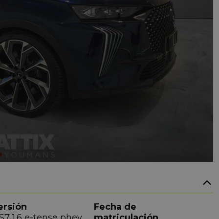
ersión
Fecha de
S7 1.6 e-tense phev
matriculación