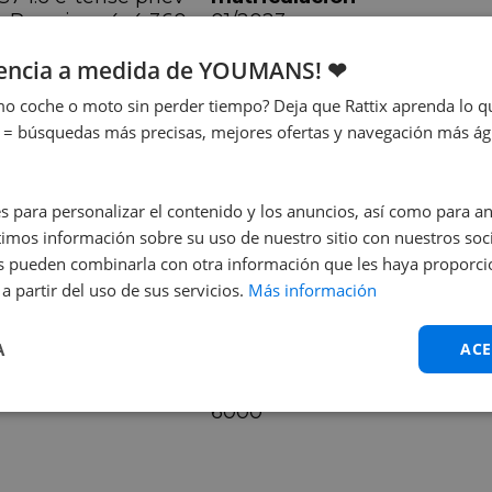
a Premiere 4x4 360cv
01/2023
uto
iencia a medida de YOUMANS! ❤
avallos
00 cv
o coche o moto sin perder tiempo? Deja que Rattix aprenda lo qu
 = búsquedas más precisas, mejores ofertas y navegación más ágil
s para personalizar el contenido y los anuncios, así como para anal
ongitud
Anchura
mos información sobre su uso de nuestro sitio con nuestros soci
59 cm
189 cm
nes pueden combinarla con otra información que les haya proporc
a partir del uso de sus servicios.
Más información
A
ACE
archas
Régimen
6000