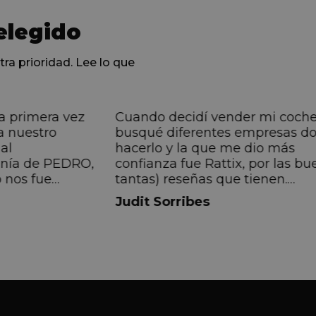
elegido
tra prioridad. Lee lo que
a primera vez
Cuando decidí vender mi coch
a nuestro
busqué diferentes empresas d
al
hacerlo y la que me dio más
anía de PEDRO,
confianza fue Rattix, por las bu
 nos fue
tantas) reseñas que tienen.
muy directa, de
Realmente la experiencia ha si
Judit Sorribes
eníamos que
muy buena, Carolina ha sido s
ontentos con el
muy atenta y profesional. Fina
 el equipo, en
mi hermana se queda el coche,
Pedro. Gracias
no puedo más que recomendar
buen trato desde el primer hast
último momento.