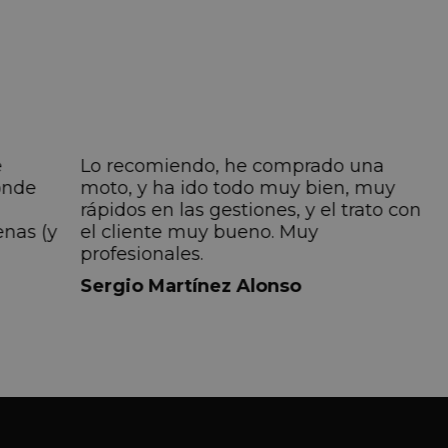
e
Lo recomiendo, he comprado una
onde
moto, y ha ido todo muy bien, muy
rápidos en las gestiones, y el trato con
enas (y
el cliente muy bueno. Muy
profesionales.
do
Sergio Martínez Alonso
iempre
lmente
 pero
 el
a el