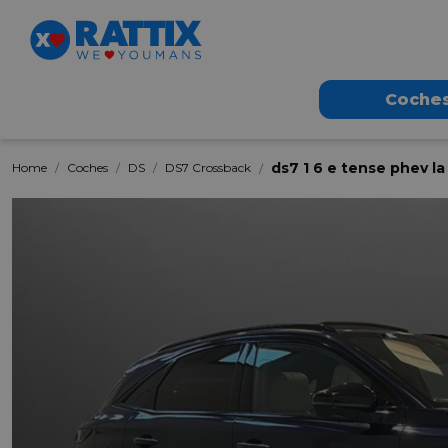
Coche
ds7 1 6 e tense phev l
Home
Coches
DS
DS7 Crossback