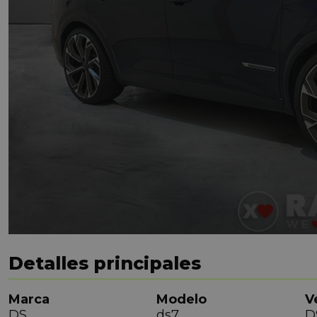
Detalles principales
Marca
Modelo
V
DS
ds7
D