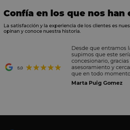
Confía en los que nos han 
La satisfacción y la experiencia de los clientes es nues
opinan y conoce nuestra historia.
Desde que entramos l
ntes desde el primero
supimos que este serí
hacen sentir Valentino
concesionario, gracias 
ran premio de su vida.
asesoramiento y cerc
ana por todo.
que en todo momento
dez Casadevall
informando de forma 
Marta Puig Gomez
todos los pasos que t
seguir. Estamos muy c
trato recibido por todo
especial a Francesc y 
por todo!!!