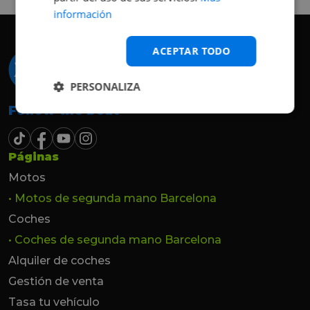
información
ACEPTAR TODO
PERSONALIZA
Follow the beat
Páginas
Motos
• Motos de segunda mano Barcelona
Coches
• Coches de segunda mano Barcelona
Alquiler de coches
Gestión de venta
Tasa tu vehículo