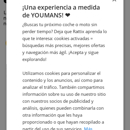
elegido
¡Una experiencia a medida
La satisfacción y la experiencia de los clientes es
de YOUMANS! ❤
nuestra prioridad. Lee lo que opinan y conoce
nuestra historia.
¿Buscas tu próximo coche o moto sin
perder tiempo? Deja que Rattix aprenda lo
que te interesa: cookies activadas =
búsquedas más precisas, mejores ofertas
y navegación más ágil. ¡Acepta y sigue
explorando!
s
Cuando decidí vender mi coche busqué
Utilizamos cookies para personalizar el
s
diferentes empresas donde hacerlo y la que
contenido y los anuncios, así como para
me dio más confianza fue Rattix, por las
analizar el tráfico. También compartimos
buenas (y tantas) reseñas que tienen.
información sobre su uso de nuestro sitio
Realmente la experiencia ha sido muy
buena, Carolina ha sido siempre muy atenta
con nuestros socios de publicidad y
Judit Sorribes
y profesional. Finalmente mi hermana se
análisis, quienes pueden combinarla con
queda el coche, pero no puedo más que
otra información que les haya
recomendar el buen trato desde el primer
proporcionado o que hayan recopilado a
hasta el último momento.
partir del uso de sus servicios.
Más