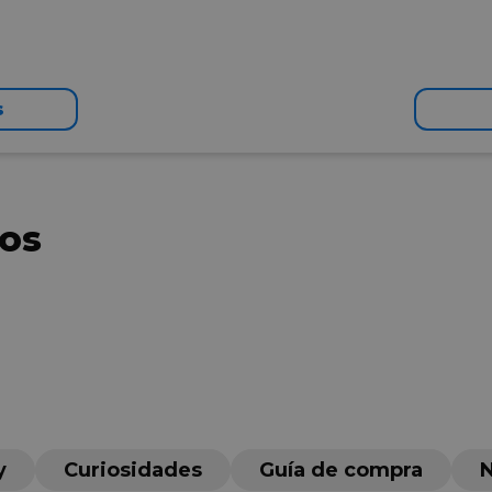
s
los
y
Curiosidades
Guía de compra
N