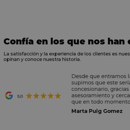
Confía en los que nos han 
La satisfacción y la experiencia de los clientes es nues
opinan y conoce nuestra historia.
Desde que entramos l
ntes desde el primero
supimos que este serí
hacen sentir Valentino
concesionario, gracias 
ran premio de su vida.
asesoramiento y cerc
ana por todo.
que en todo momento
dez Casadevall
informando de forma 
Marta Puig Gomez
todos los pasos que t
seguir. Estamos muy c
trato recibido por todo