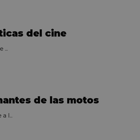
icas del cine
...
mantes de las motos
 l...