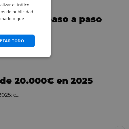
izar el tráfico.
os de publicidad
rellenarlo paso a paso
ionado o que
 p...
PTAR TODO
de 20.000€ en 2025
25: c...