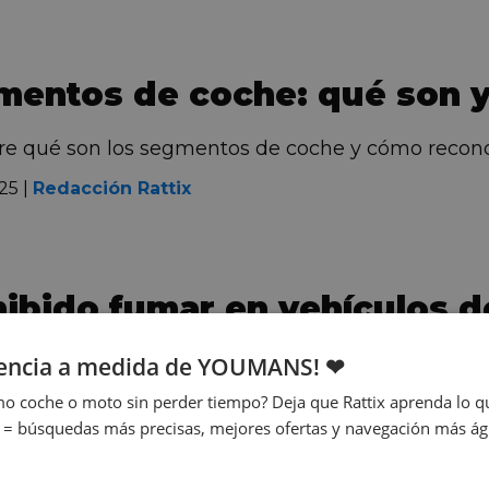
mentos de coche: qué son 
e qué son los segmentos de coche y cómo reconoce
25 |
Redacción Rattix
ibido fumar en vehículos de
idad
iencia a medida de YOUMANS! ❤
la nueva prohibición de fumar en vehículos de uso 
o coche o moto sin perder tiempo? Deja que Rattix aprenda lo qu
 = búsquedas más precisas, mejores ofertas y navegación más ágil
25 |
Redacción Rattix