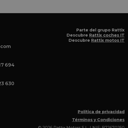
 el
a el
Parte del grupo Rattix
Descubre
Rattix coches IT
Descubre
Rattix motos IT
x.com
17 694
23 630
Política de privacidad
Términos y Condiciones
© 2026 Rattix Motors S.L. | NIF: B72670250