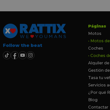
especial a Francesc y 
por todo!!!
Páginas
Motos
• Motos d
Follow the beat
Coches
• Coches 
Alquiler d
Gestión de
Tasa tu ve
Servicios a
¿Por qué R
Blog
Contactar