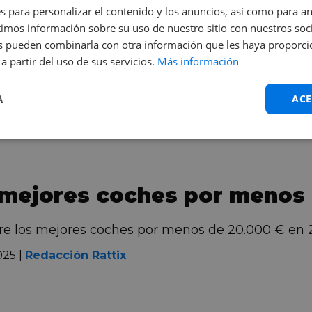
s para personalizar el contenido y los anuncios, así como para anal
mos información sobre su uso de nuestro sitio con nuestros soci
e amistoso: qué es y cómo 
nes pueden combinarla con otra información que les haya proporc
a partir del uso de sus servicios.
Más información
 qué es un parte amistoso y cómo rellenarlo paso a
A
ACE
25 |
Redacción Rattix
 mejores coches por menos 
e los mejores coches por menos de 20.000 € en 20
025 |
Redacción Rattix