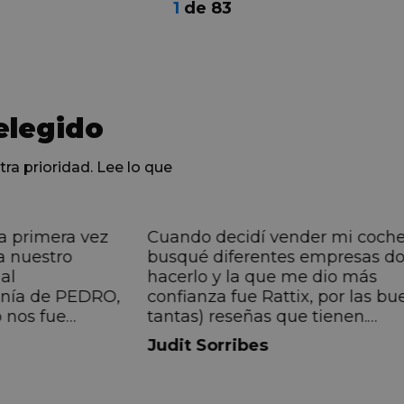
1
de
83
elegido
tra prioridad. Lee lo que
a primera vez
Cuando decidí vender mi coch
a nuestro
busqué diferentes empresas d
al
hacerlo y la que me dio más
anía de PEDRO,
confianza fue Rattix, por las bu
 nos fue
tantas) reseñas que tienen.
muy directa, de
Realmente la experiencia ha si
Judit Sorribes
eníamos que
muy buena, Carolina ha sido s
ontentos con el
muy atenta y profesional. Fina
 el equipo, en
mi hermana se queda el coche,