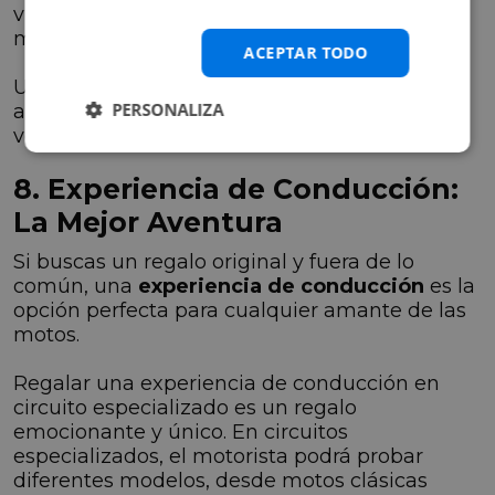
vida del asiento y manteniendo la moto en
mejor estado.
ACEPTAR TODO
Un detalle práctico y diferente que cualquier
PERSONALIZA
amante de las motos apreciará para cuidar su
vehículo.
8. Experiencia de Conducción:
La Mejor Aventura
Si buscas un regalo original y fuera de lo
común, una
experiencia de conducción
es la
opción perfecta para cualquier amante de las
motos.
Regalar una experiencia de conducción en
circuito especializado es un regalo
emocionante y único. En circuitos
especializados, el motorista podrá probar
diferentes modelos, desde motos clásicas