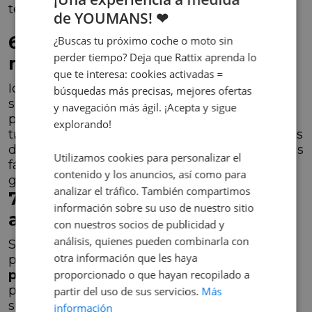
teléfono se quede sin batería.
de YOUMANS! ❤
6. Cámara de acción para
¿Buscas tu próximo coche o moto sin
perder tiempo? Deja que Rattix aprenda lo
motos: captura tu aventura
que te interesa: cookies activadas =
Ideal para motoristas que disfrutan grabando
búsquedas más precisas, mejores ofertas
sus rutas. Las cámaras tipo GoPro son
y navegación más ágil. ¡Acepta y sigue
perfectas para documentar todo, desde viajes
explorando!
tranquilos hasta saltos en motocross o escenas
de carretera. Muchos modelos permiten fijarlas
Utilizamos cookies para personalizar el
fácilmente en el casco o manillar para una
contenido y los anuncios, así como para
grabación estable.
analizar el tráfico. También compartimos
7. Restaurador de cuero para
información sobre su uso de nuestro sitio
asientos de motos
con nuestros socios de publicidad y
análisis, quienes pueden combinarla con
Si buscas un regalo original y poco común
otra información que les haya
para un motorista, un
restaurador de cuero
para asientos
proporcionado o que hayan recopilado a
es una opción ideal. Este
producto ayuda a revitalizar, proteger y
partir del uso de sus servicios.
Más
suavizar el cuero desgastado, prolongando la
información