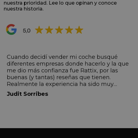
nuestra prioridad. Lee lo que opinan y conoce
nuestra historia.
s
Cuando decidí vender mi coche busqué
s
diferentes empresas donde hacerlo y la que
me dio más confianza fue Rattix, por las
buenas (y tantas) reseñas que tienen.
Realmente la experiencia ha sido muy
buena, Carolina ha sido siempre muy atenta
Judit Sorribes
y profesional. Finalmente mi hermana se
queda el coche, pero no puedo más que
recomendar el buen trato desde el primer
hasta el último momento.