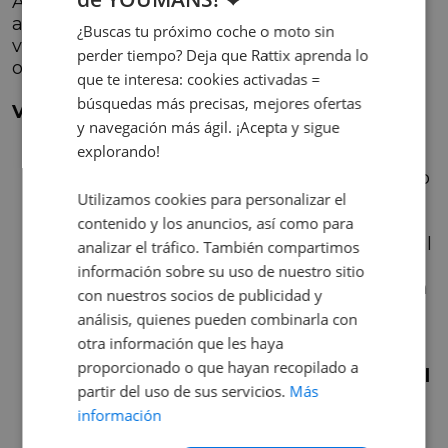
Ahora que conocemos los tipos de cambio
automático disponibles, analicemos las
¿Buscas tu próximo coche o moto sin
ventajas y desventajas de optar por esta
perder tiempo? Deja que Rattix aprenda lo
opción:
que te interesa: cookies activadas =
búsquedas más precisas, mejores ofertas
Ventajas del cambio automático:
y navegación más ágil. ¡Acepta y sigue
Comodidad de uso
: Con un cambio
explorando!
automatico, solo necesitas acelerar y
frenar, olvidándote de usar el pie izquierdo
y de realizar los cambios manualmente.
Utilizamos cookies para personalizar el
contenido y los anuncios, así como para
Suavidad
: A excepción del cambio manual
analizar el tráfico. También compartimos
robotizado, los sistemas de cambio
información sobre su uso de nuestro sitio
automático son más refinados y suaves en
con nuestros socios de publicidad y
comparación con el uso del embrague y la
análisis, quienes pueden combinarla con
palanca de cambios.
otra información que les haya
proporcionado o que hayan recopilado a
Mejor aprovechamiento del régimen del
partir del uso de sus servicios.
Más
motor
: Un cambio automático ajustará
información
automáticamente las marchas para
mantener el motor en el régimen óptimo