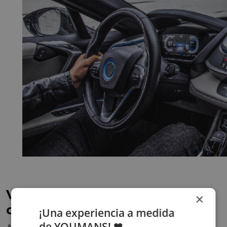
Ventajas y desventajas del
×
cambio automático
¡Una experiencia a medida
de YOUMANS! ❤