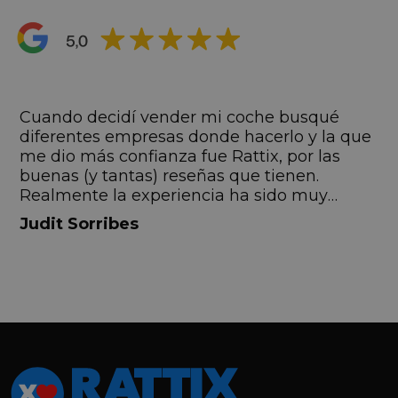
s
Cuando decidí vender mi coche busqué
s
diferentes empresas donde hacerlo y la que
me dio más confianza fue Rattix, por las
buenas (y tantas) reseñas que tienen.
Realmente la experiencia ha sido muy
buena, Carolina ha sido siempre muy atenta
Judit Sorribes
y profesional. Finalmente mi hermana se
queda el coche, pero no puedo más que
recomendar el buen trato desde el primer
hasta el último momento.