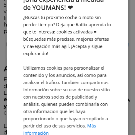
5.7 litros de combustible, mientras que en las
de YOUMANS! ❤
versiones diésel se consumen entre 4.5 y 4.7
¿Buscas tu próximo coche o moto sin
litros, dependiendo de la potencia. La versión
híbrida tiene un consumo medio de 4.7 litros
perder tiempo? Deja que Rattix aprenda lo
por cada 100 kilómetros.
que te interesa: cookies activadas =
búsquedas más precisas, mejores ofertas
Descubre:
Kia Ceed Tourer vs Fiat Tipo SW:
y navegación más ágil. ¡Acepta y sigue
Familiares grandes
explorando!
ALFA ROMEO GIULIA
Utilizamos cookies para personalizar el
contenido y los anuncios, así como para
El romántico
Alfa Romeo Giulia
es la berlina
analizar el tráfico. También compartimos
del renacimiento de la compañía milanesa.
información sobre su uso de nuestro sitio
Destaca por sus
líneas audaces pero
con nuestros socios de publicidad y
elegantes, un interior moderno y espacioso,
análisis, quienes pueden combinarla con
y una mecánica refinada
que permite una
otra información que les haya
conducción precisa y atractiva.
proporcionado o que hayan recopilado a
En cuanto a las motorizaciones de gasolina y
partir del uso de sus servicios.
Más
diésel, se combinan con una rápida y suave
información