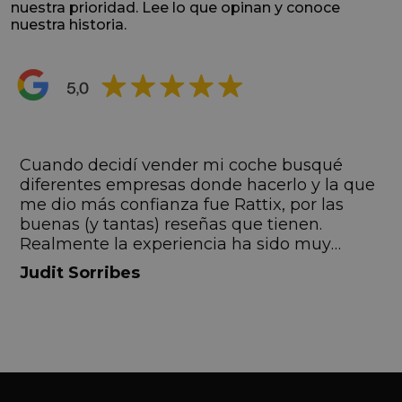
nuestra prioridad. Lee lo que opinan y conoce
nuestra historia.
s
Cuando decidí vender mi coche busqué
s
diferentes empresas donde hacerlo y la que
me dio más confianza fue Rattix, por las
buenas (y tantas) reseñas que tienen.
Realmente la experiencia ha sido muy
buena, Carolina ha sido siempre muy atenta
Judit Sorribes
y profesional. Finalmente mi hermana se
queda el coche, pero no puedo más que
recomendar el buen trato desde el primer
hasta el último momento.