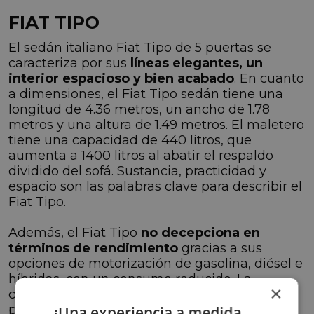
FIAT TIPO
El sedán italiano Fiat Tipo de 5 puertas se
caracteriza por sus
líneas elegantes, un
interior espacioso y bien acabado
. En cuanto
a dimensiones, el Fiat Tipo sedán tiene una
longitud de 4.36 metros, un ancho de 1.78
metros y una altura de 1.49 metros. El maletero
tiene una capacidad de 440 litros, que
aumenta a 1400 litros al abatir el respaldo
dividido del sofá. Sustancia, practicidad y
espacio son las palabras clave para describir el
Fiat Tipo.
Además, el Fiat Tipo
no decepciona en
términos de rendimiento
gracias a sus
opciones de motorización de gasolina, diésel e
híbridas, con un consumo reducido. La
×
compañía afirma que el motor de gasolina
permite recorrer 100 kilómetros consumiendo
¡Una experiencia a medida