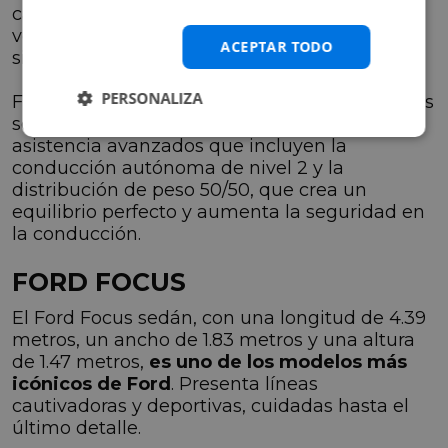
caja de cambios automática de ocho
velocidades y una caja manual con levas
ACEPTAR TODO
situadas detrás del volante.
PERSONALIZA
Finalmente, entre las características distintivas
se encuentran numerosos sistemas de
asistencia avanzados que incluyen la
conducción autónoma de nivel 2 y la
distribución de peso 50/50, que crea un
equilibrio perfecto y aumenta la seguridad en
la conducción.
FORD FOCUS
El Ford Focus sedán, con una longitud de 4.39
metros, un ancho de 1.83 metros y una altura
de 1.47 metros,
es uno de los modelos más
icónicos de Ford
. Presenta líneas
cautivadoras y deportivas, cuidadas hasta el
último detalle.