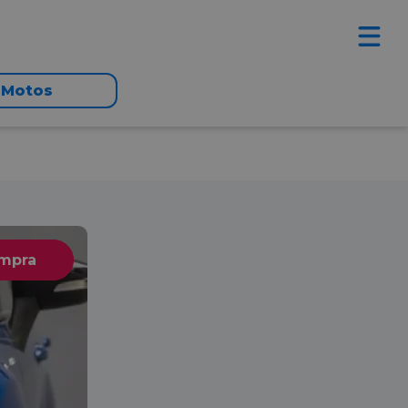
Motos
ompra