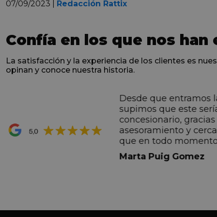
07/09/2023 |
Redacción Rattix
Confía en los que nos han 
La satisfacción y la experiencia de los clientes es nues
opinan y conoce nuestra historia.
Desde que entramos l
ntes desde el primero
supimos que este serí
hacen sentir Valentino
concesionario, gracias 
ran premio de su vida.
asesoramiento y cerc
ana por todo.
que en todo momento
dez Casadevall
informando de forma 
Marta Puig Gomez
todos los pasos que t
seguir. Estamos muy c
trato recibido por todo
especial a Francesc y 
por todo!!!