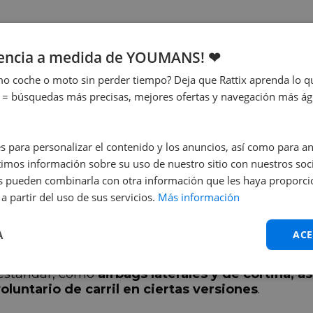
e 1.0 litro y tres cilindros que produce 125 CV
d
eteras. Su consumo de combustible promedio se e
iencia a medida de YOUMANS! ❤
o coche o moto sin perder tiempo? Deja que Rattix aprenda lo qu
ntado de 1.4 litros y cuatro cilindros
que gen
 = búsquedas más precisas, mejores ofertas y navegación más ágil
 de tracción total
en muchas versiones. Su cons
uración.
s para personalizar el contenido y los anuncios, así como para anal
spedida de coches icónicos: ¿cuáles dejarán d
mos información sobre su uso de nuestro sitio con nuestros soci
nes pueden combinarla con otra información que les haya proporc
a partir del uso de sus servicios.
Más información
 destacadas, que incluyen
control de crucero, sen
A
ACE
áctil con control por voz
, lo que facilita la inter
 estándar, como
airbags laterales y de cortina, a
luntario de carril en ciertas versiones
.