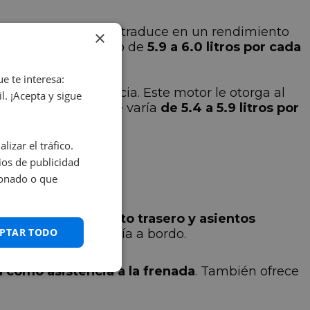
e potencia. Esto se traduce en un rendimiento
×
ncuentra en el rango de
5.9 a 6.0 litros por cada
e te interesa:
era
129 CV
de potencia. Este motor le otorga al
. ¡Acepta y sigue
umo de combustible varía
de 5.4 a 5.9 litros por
izar el tráfico.
e fabricarse?
os de publicidad
ionado o que
sor de aparcamiento trasero y asientos
PTAR TODO
acción con la tecnología a bordo.
sí como asistencia a la frenada
. También ofrece