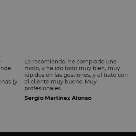
e
Lo recomiendo, he comprado una
onde
moto, y ha ido todo muy bien, muy
rápidos en las gestiones, y el trato con
enas (y
el cliente muy bueno. Muy
profesionales.
do
Sergio Martínez Alonso
iempre
lmente
 pero
 el
a el