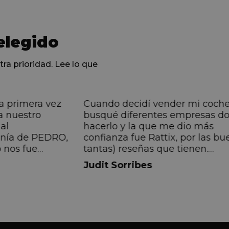
elegido
tra prioridad. Lee lo que
a primera vez
Cuando decidí vender mi coch
a nuestro
busqué diferentes empresas d
al
hacerlo y la que me dio más
anía de PEDRO,
confianza fue Rattix, por las bu
 nos fue
tantas) reseñas que tienen.
muy directa, de
Realmente la experiencia ha si
Judit Sorribes
eníamos que
muy buena, Carolina ha sido s
ontentos con el
muy atenta y profesional. Fina
 el equipo, en
mi hermana se queda el coche,
Pedro. Gracias
no puedo más que recomendar
buen trato desde el primer hast
último momento.