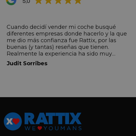
s
Cuando decidí vender mi coche busqué
s
diferentes empresas donde hacerlo y la que
me dio más confianza fue Rattix, por las
buenas (y tantas) reseñas que tienen.
Realmente la experiencia ha sido muy
buena, Carolina ha sido siempre muy atenta
Judit Sorribes
y profesional. Finalmente mi hermana se
queda el coche, pero no puedo más que
recomendar el buen trato desde el primer
hasta el último momento.