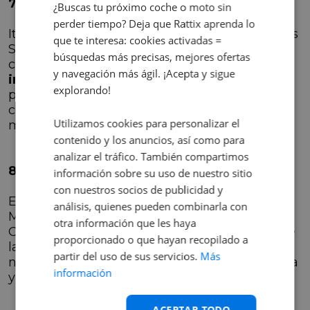
7. FIAT 500X
¿Buscas tu próximo coche o moto sin
perder tiempo? Deja que Rattix aprenda lo
Italia también está presente en el top 10 de los
que te interesa: cookies activadas =
SUV compactos con el FIAT 500X. Este
búsquedas más precisas, mejores ofertas
crossover, con un diseño original, ofrece un
y navegación más ágil. ¡Acepta y sigue
interior bien acabado
y espacio suficiente
explorando!
para los pasajeros. Destaca por su posición de
conducción elevada y una longitud de 4,26
Utilizamos cookies para personalizar el
metros.
contenido y los anuncios, así como para
analizar el tráfico. También compartimos
8. MINI Countryman
información sobre su uso de nuestro sitio
con nuestros socios de publicidad y
El
inconfundible estilo inglés
se refleja en el
análisis, quienes pueden combinarla con
MINI Countryman, que ocupa el octavo lugar.
otra información que les haya
Con una longitud de 4,29 metros (20 más que
proporcionado o que hayan recopilado a
la generación anterior), ofrece beneficios
partir del uso de sus servicios.
Más
notables, como un mayor espacio en la cabina
información
y en la parte trasera.
ACEPTAR TODO