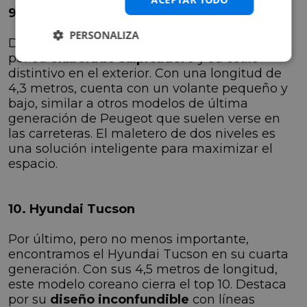
9. Peugeot 2008
PERSONALIZA
Desde Francia llega el Peugeot 2008. Destaca
por su
elaborado salpicadero
y su estilo
distintivo en el exterior. Con una longitud de
4,3 metros, cuenta con un volante pequeño y
bajo, similar a otros modelos de última
generación de Peugeot que suelen verse en
las carreteras. El maletero de dos niveles es
una solución inteligente para maximizar el
espacio.
10. Hyundai Tucson
Por último, pero no menos importante,
encontramos el Hyundai Tucson en su cuarta
generación. Con sus 4,5 metros de longitud,
este modelo coreano cierra el top 10. Destaca
por su
diseño inconfundible
con líneas