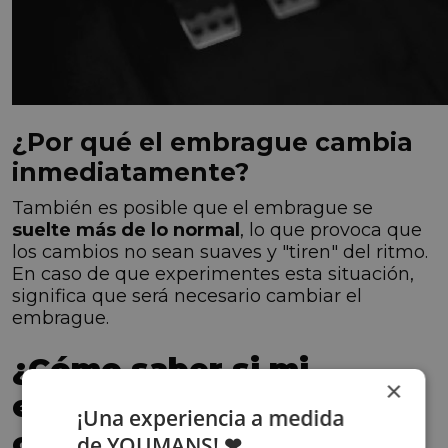
¿Por qué el embrague cambia
inmediatamente?
También es posible que el embrague se
suelte más de lo normal
, lo que provoca que
los cambios no sean suaves y "tiren" del ritmo.
En caso de que experimentes esta situación,
significa que será necesario cambiar el
embrague.
¿Cómo saber si mi
×
embrague no funciona
¡Una experiencia a medida
correctamente?
de YOUMANS! ❤