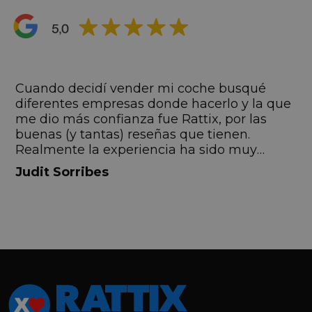
s
Cuando decidí vender mi coche busqué
s
diferentes empresas donde hacerlo y la que
me dio más confianza fue Rattix, por las
buenas (y tantas) reseñas que tienen.
Realmente la experiencia ha sido muy
buena, Carolina ha sido siempre muy atenta
Judit Sorribes
y profesional. Finalmente mi hermana se
queda el coche, pero no puedo más que
recomendar el buen trato desde el primer
hasta el último momento.