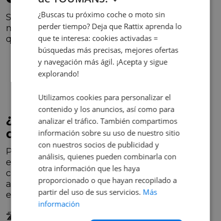
¿Buscas tu próximo coche o moto sin
Si el embrague presenta problemas,
perder tiempo? Deja que Rattix aprenda lo
manifestará señales de mal funcionamiento
que te interesa: cookies activadas =
que podrían incluir:
búsquedas más precisas, mejores ofertas
y navegación más ágil. ¡Acepta y sigue
Ruidos o crujidos.
explorando!
Un pedal de embrague suave.
Dificultades en el cambio de marcha.
Utilizamos cookies para personalizar el
Fricción defectuosa.
contenido y los anuncios, así como para
¿Cómo comprobar el estado
analizar el tráfico. También compartimos
del embrague?
información sobre su uso de nuestro sitio
con nuestros socios de publicidad y
Para llevar a cabo una revisión precisa del
análisis, quienes pueden combinarla con
embrague, es importante tener en cuenta
otra información que les haya
ciertos aspectos clave. Aquí te presentamos
proporcionado o que hayan recopilado a
algunos pasos para verificar el estado del
partir del uso de sus servicios.
Más
embrague de tu automóvil:
información
🛣
Prueba el embrague en una carretera