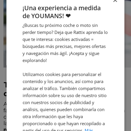
×
¡Una experiencia a medida
de YOUMANS! ❤
¿Buscas tu próximo coche o moto sin
perder tiempo? Deja que Rattix aprenda lo
que te interesa: cookies activadas =
búsquedas más precisas, mejores ofertas
y navegación más ágil. ¡Acepta y sigue
explorando!
Utilizamos cookies para personalizar el
contenido y los anuncios, así como para
Tamaño de la batería y cable
analizar el tráfico. También compartimos
de carga: influyentes clave
información sobre su uso de nuestro sitio
con nuestros socios de publicidad y
Además de la potencia del cargador, otros
análisis, quienes pueden combinarla con
factores determinan el tiempo de carga de un
otra información que les haya
coche eléctrico. Uno de ellos es el tamaño de
la batería.
A mayor capacidad de la batería,
proporcionado o que hayan recopilado a
más tiempo de espera, pero también se
partir del uso de sus servicios.
Más