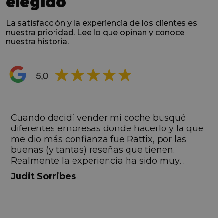
elegido
La satisfacción y la experiencia de los clientes es
nuestra prioridad. Lee lo que opinan y conoce
nuestra historia.
s
Cuando decidí vender mi coche busqué
s
diferentes empresas donde hacerlo y la que
me dio más confianza fue Rattix, por las
buenas (y tantas) reseñas que tienen.
Realmente la experiencia ha sido muy
buena, Carolina ha sido siempre muy atenta
Judit Sorribes
y profesional. Finalmente mi hermana se
queda el coche, pero no puedo más que
recomendar el buen trato desde el primer
hasta el último momento.