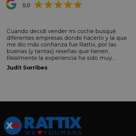
s
Cuando decidí vender mi coche busqué
s
diferentes empresas donde hacerlo y la que
me dio más confianza fue Rattix, por las
buenas (y tantas) reseñas que tienen.
Realmente la experiencia ha sido muy
buena, Carolina ha sido siempre muy atenta
Judit Sorribes
y profesional. Finalmente mi hermana se
queda el coche, pero no puedo más que
recomendar el buen trato desde el primer
hasta el último momento.