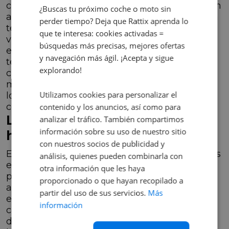
coche puede utilizar la técnica de "conducción
¿Buscas tu próximo coche o moto sin
a vela" para reducir aún más el consumo. Esta
perder tiempo? Deja que Rattix aprenda lo
técnica consiste en aprovechar la inercia del
que te interesa: cookies activadas =
vehículo y dejarlo rodar sin necesidad de
búsquedas más precisas, mejores ofertas
empuje mecánico. Dependiendo del nivel de
y navegación más ágil. ¡Acepta y sigue
tecnología incorporada en el vehículo, el
explorando!
cambio automático puede desconectar el
motor o apagarse cuando no es necesario,
Utilizamos cookies para personalizar el
logrando un mayor nivel de eficiencia de
combustible.
contenido y los anuncios, así como para
Los coches eléctricos e
analizar el tráfico. También compartimos
información sobre su uso de nuestro sitio
híbridos: nuevas posibilidades
con nuestros socios de publicidad y
En la era de la tecnología, los coches electricos
análisis, quienes pueden combinarla con
e hibridos han ampliado aún más las
otra información que les haya
posibilidades de las transmisiones
proporcionado o que hayan recopilado a
automáticas. En algunos híbridos, el motor
partir del uso de sus servicios.
Más
eléctrico está integrado en la propia caja de
información
cambios, lo que proporciona una experiencia
de conducción más suave y eficiente. Por otro