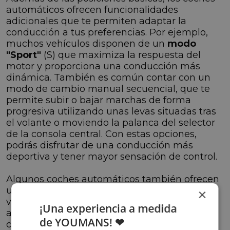
automáticos ofrecen funcionalidades
adicionales que te permiten adaptar la
conducción a tus preferencias. Por ejemplo,
muchos vehículos disponen de un
modo
"Sport"
(S) que maximiza la respuesta del
motor y proporciona una conducción más
dinámica. También es común contar con un
modo de cambio manual secuencial, que te
permite subir o bajar marchas de forma
progresiva utilizando unas levas situadas tras
el volante o moviendo la palanca del selector
de la consola central. Con estas opciones,
podrás disfrutar de una conducción más
deportiva y tener mayor sensación de control.
Algunos coches automáticos también ofrecen
un
modo "Eco"
que optimiza la eficiencia del
×
vehículo al seleccionar la marcha más
¡Una experiencia a medida
adecuada para mantener el consumo de
de YOUMANS! ❤
combustible bajo. Además, en este modo, el