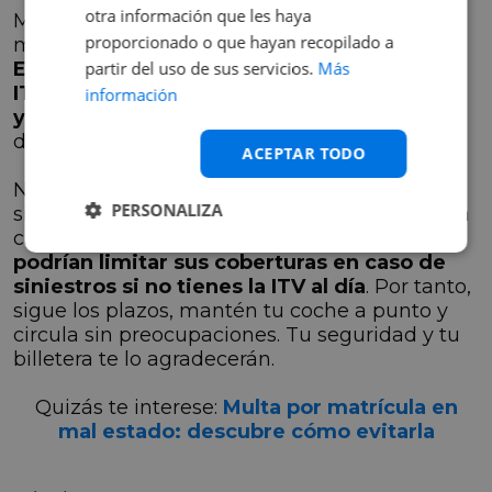
otra información que les haya
Mantén tu coche en regla no solo para evitar
proporcionado o que hayan recopilado a
multas, sino para tu seguridad.
Cámaras en
España supervisan el cumplimiento de la
partir del uso de sus servicios.
Más
ITV y también controlan el uso del cinturón
información
y el teléfono mientras conduces
. Asegúrate
de cumplir con todo.
ACEPTAR TODO
No pasar por alto la ITV no solo evita multas,
PERSONALIZA
sino que garantiza la seguridad de todos en la
carretera. Además,
algunas aseguradoras
podrían limitar sus coberturas en caso de
siniestros si no tienes la ITV al día
. Por tanto,
sigue los plazos, mantén tu coche a punto y
circula sin preocupaciones. Tu seguridad y tu
billetera te lo agradecerán.
Quizás te interese:
Multa por matrícula en
mal estado: descubre cómo evitarla