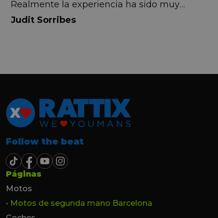
Realmente la experiencia ha sido muy
buena, Carolina ha sido siempre muy atenta
Judit Sorribes
y profesional. Finalmente mi hermana se
queda el coche, pero no puedo más que
recomendar el buen trato desde el primer
hasta el último momento.
Follow the beat
Páginas
Motos
• Motos de segunda mano Barcelona
Coches