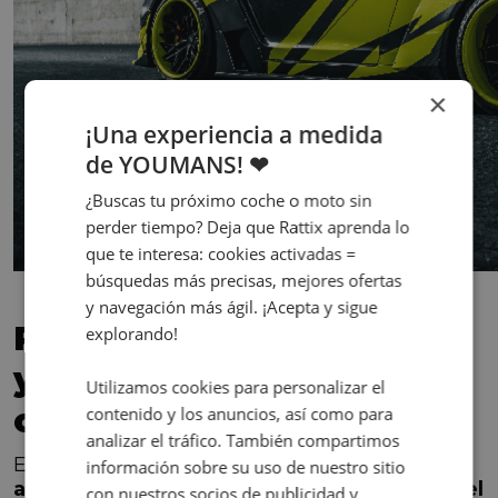
×
¡Una experiencia a medida
de YOUMANS! ❤
¿Buscas tu próximo coche o moto sin
perder tiempo? Deja que Rattix aprenda lo
que te interesa: cookies activadas =
búsquedas más precisas, mejores ofertas
y navegación más ágil. ¡Acepta y sigue
Reformas de importancia
explorando!
y su homologación
Utilizamos cookies para personalizar el
obligatoria
contenido y los anuncios, así como para
analizar el tráfico. También compartimos
Existen elementos que implican una
información sobre su uso de nuestro sitio
alteración de las dimensiones exteriores del
con nuestros socios de publicidad y