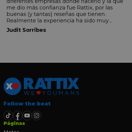
s
diferentes empresas donde hacerlo y la que
me dio más confianza fue Rattix, por las
buenas (y tantas) reseñas que tienen.
Realmente la experiencia ha sido muy
buena, Carolina ha sido siempre muy atenta
Judit Sorribes
y profesional. Finalmente mi hermana se
queda el coche, pero no puedo más que
recomendar el buen trato desde el primer
hasta el último momento.
Follow the beat
Páginas