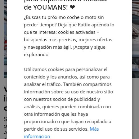
de YOUMANS! ❤
¿Buscas tu próximo coche o moto sin
perder tiempo? Deja que Rattix aprenda lo
que te interesa: cookies activadas =
búsquedas más precisas, mejores ofertas
y navegación más ágil. ¡Acepta y sigue
explorando!
Utilizamos cookies para personalizar el
contenido y los anuncios, así como para
analizar el tráfico. También compartimos
Variaciones en el costo del
información sobre su uso de nuestro sitio
impuesto de circulación y
con nuestros socios de publicidad y
diferencias entre municipios
análisis, quienes pueden combinarla con
otra información que les haya
Según un informe elaborado por la
proporcionado o que hayan recopilado a
organización de defensa de los consumidores
partir del uso de sus servicios.
Más
Automovilistas Europeos Asociados (AEA), el
información