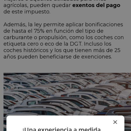
agrícolas, pueden quedar
exentos del pago
de este impuesto.
Además, la ley permite aplicar bonificaciones
de hasta el 75% en función del tipo de
carburante o propulsión, como los coches con
etiqueta cero o eco de la DGT. Incluso los
coches históricos y los que tienen más de 25
años pueden beneficiarse de exenciones.
×
¡Una experiencia a medida