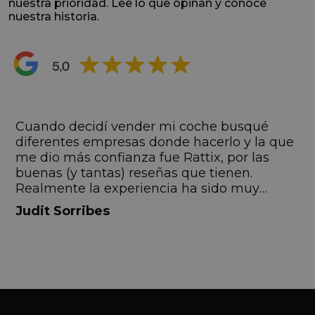
nuestra prioridad. Lee lo que opinan y conoce
nuestra historia.
s
Cuando decidí vender mi coche busqué
s
diferentes empresas donde hacerlo y la que
me dio más confianza fue Rattix, por las
buenas (y tantas) reseñas que tienen.
Realmente la experiencia ha sido muy
buena, Carolina ha sido siempre muy atenta
Judit Sorribes
y profesional. Finalmente mi hermana se
queda el coche, pero no puedo más que
recomendar el buen trato desde el primer
hasta el último momento.