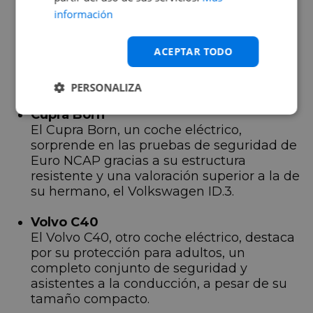
destacada clasificación gracias a sus
información
sistemas de asistencia a la conducción y
elevado nivel de protección en caso de
ACEPTAR TODO
colisión, con numerosos airbags de serie y
más de 20 sistemas de asistencia a la
conducción.
PERSONALIZA
Cupra Born
El Cupra Born, un coche eléctrico,
sorprende en las pruebas de seguridad de
Euro NCAP gracias a su estructura
resistente y una valoración superior a la de
su hermano, el Volkswagen ID.3.
Volvo C40
El Volvo C40, otro coche eléctrico, destaca
por su protección para adultos, un
completo conjunto de seguridad y
asistentes a la conducción, a pesar de su
tamaño compacto.