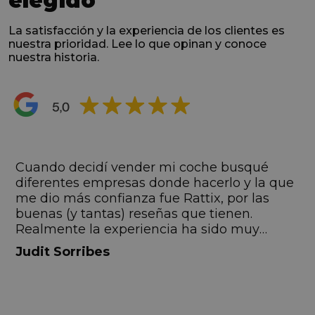
elegido
La satisfacción y la experiencia de los clientes es
nuestra prioridad. Lee lo que opinan y conoce
nuestra historia.
s
Cuando decidí vender mi coche busqué
s
diferentes empresas donde hacerlo y la que
me dio más confianza fue Rattix, por las
buenas (y tantas) reseñas que tienen.
Realmente la experiencia ha sido muy
buena, Carolina ha sido siempre muy atenta
Judit Sorribes
y profesional. Finalmente mi hermana se
queda el coche, pero no puedo más que
recomendar el buen trato desde el primer
hasta el último momento.