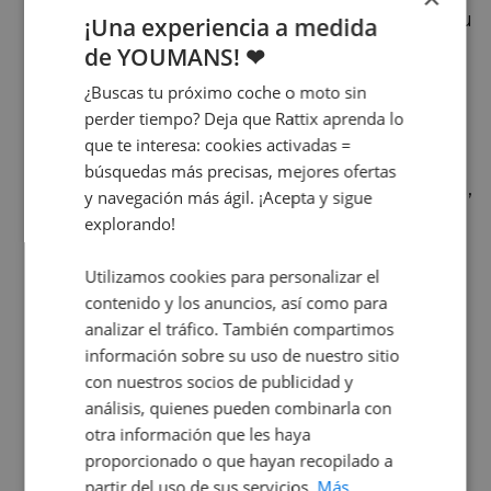
calificación con cinco estrellas, gracias a su
¡Una experiencia a medida
efectivo sistema de asistencia Front Assist
de YOUMANS! ❤
para detectar a otros usuarios de la
carretera.
¿Buscas tu próximo coche o moto sin
perder tiempo? Deja que Rattix aprenda lo
Alfa Romeo Tonale
que te interesa: cookies activadas =
El Alfa Romeo Tonale obtiene una sólida
búsquedas más precisas, mejores ofertas
puntuación en pruebas de impacto frontal,
y navegación más ágil. ¡Acepta y sigue
impacto lateral y seguridad de peatones,
explorando!
destacando en protección infantil y
sistemas de seguridad.
Utilizamos cookies para personalizar el
contenido y los anuncios, así como para
Kia EV6
analizar el tráfico. También compartimos
El
Kia EV6
es uno de los coches eléctricos
información sobre su uso de nuestro sitio
más seguros de 2023, demostrando una
buena protección contra lesiones por
con nuestros socios de publicidad y
latigazo cervical en colisiones traseras.
análisis, quienes pueden combinarla con
otra información que les haya
Volkswagen Multivan
proporcionado o que hayan recopilado a
La Volkswagen Multivan obtiene una
partir del uso de sus servicios.
Más