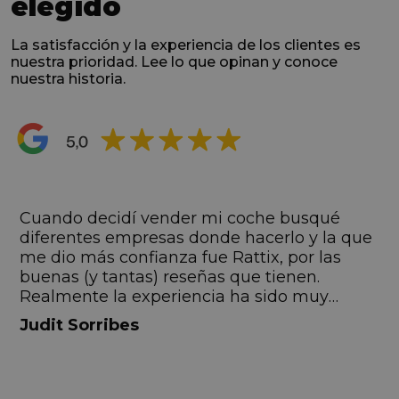
elegido
La satisfacción y la experiencia de los clientes es
nuestra prioridad. Lee lo que opinan y conoce
nuestra historia.
s
Cuando decidí vender mi coche busqué
s
diferentes empresas donde hacerlo y la que
me dio más confianza fue Rattix, por las
buenas (y tantas) reseñas que tienen.
Realmente la experiencia ha sido muy
buena, Carolina ha sido siempre muy atenta
Judit Sorribes
y profesional. Finalmente mi hermana se
queda el coche, pero no puedo más que
recomendar el buen trato desde el primer
hasta el último momento.