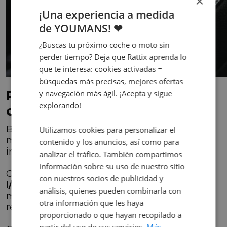
×
¡Una experiencia a medida
de YOUMANS! ❤
¿Buscas tu próximo coche o moto sin
perder tiempo? Deja que Rattix aprenda lo
que te interesa: cookies activadas =
búsquedas más precisas, mejores ofertas
Potencia y Eficiencia
y navegación más ágil. ¡Acepta y sigue
explorando!
combinada con Seguridad
Bajo el capó, el Subaru XV cuenta con un
Utilizamos cookies para personalizar el
motor de
114 CV
que ofrece un equilibrio
contenido y los anuncios, así como para
impresionante entre potencia y eficiencia.
analizar el tráfico. También compartimos
información sobre su uso de nuestro sitio
Con un
consumo de combustible de 6.4
con nuestros socios de publicidad y
l/100 km
, demuestra su compromiso con el
análisis, quienes pueden combinarla con
medio ambiente sin comprometer el
otra información que les haya
rendimiento.
proporcionado o que hayan recopilado a
partir del uso de sus servicios.
Más