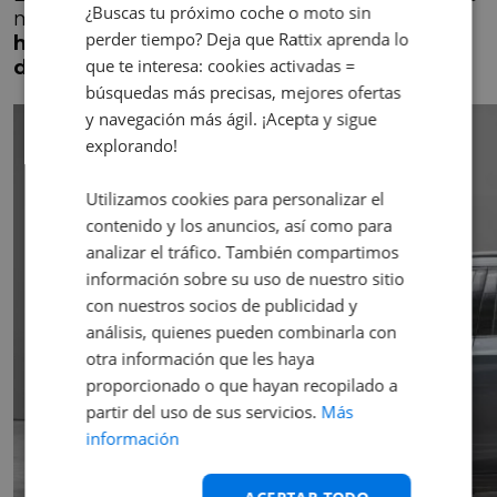
¿Buscas tu próximo coche o moto sin
motores:
gasolina, diésel, mild-hybrid e
perder tiempo? Deja que Rattix aprenda lo
híbrido enchufable
, además de la
versión
que te interesa: cookies activadas =
deportiva GT con opción de gas metano
.
búsquedas más precisas, mejores ofertas
y navegación más ágil. ¡Acepta y sigue
explorando!
Utilizamos cookies para personalizar el
contenido y los anuncios, así como para
analizar el tráfico. También compartimos
información sobre su uso de nuestro sitio
con nuestros socios de publicidad y
análisis, quienes pueden combinarla con
otra información que les haya
proporcionado o que hayan recopilado a
partir del uso de sus servicios.
Más
información