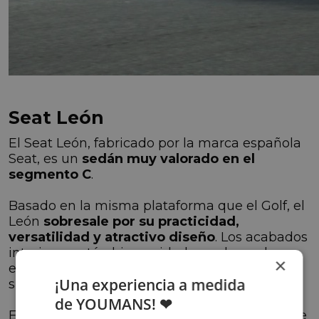
Seat León
El Seat León, fabricado por la marca española
Seat, es un
sedán muy valorado en el
segmento C
.
Basado en la misma plataforma que el Golf, el
León
sobresale por su practicidad,
versatilidad y atractivo diseño
. Los acabados
interiores están bien cuidados y el panel es
×
envolvente, con tecnología avanzada y
¡Una experiencia a medida
sistemas de seguridad excepcionales.
de YOUMANS! ❤
El Seat León se ofrece en una amplia gama de