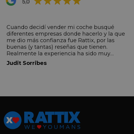
s
Cuando decidí vender mi coche busqué
s
diferentes empresas donde hacerlo y la que
me dio más confianza fue Rattix, por las
buenas (y tantas) reseñas que tienen.
Realmente la experiencia ha sido muy
buena, Carolina ha sido siempre muy atenta
Judit Sorribes
y profesional. Finalmente mi hermana se
queda el coche, pero no puedo más que
recomendar el buen trato desde el primer
hasta el último momento.