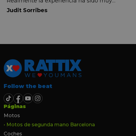
Realmente la experiencia ha sido muy
buena, Carolina ha sido siempre muy atenta
Judit Sorribes
y profesional. Finalmente mi hermana se
queda el coche, pero no puedo más que
recomendar el buen trato desde el primer
hasta el último momento.
Follow the beat
Páginas
Motos
• Motos de segunda mano Barcelona
Coches