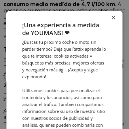
consumo medio medido de 4,7 l/100 km
. A
pesar de su motor agresivo, este scooter ofrece
×
una conducción económica y respetuosa con
el medio ambiente, lo que lo convierte en una
¡Una experiencia a medida
opción atractiva para aquellos que buscan un
de YOUMANS! ❤
vehículo urbano sin renunciar al rendimiento.
¿Buscas tu próximo coche o moto sin
Tecnología y seguridad
perder tiempo? Deja que Rattix aprenda lo
que te interesa: cookies activadas =
El Kawasaki J300 está equipado con una serie
búsquedas más precisas, mejores ofertas
de características que garantizan la seguridad
y navegación más ágil. ¡Acepta y sigue
y el confort del conductor. Con un sistema de
explorando!
frenos compuesto por un
disco delantero de
260 mm y otro trasero de 240 mm
, ambos
Utilizamos cookies para personalizar el
con ABS opcional, ofrece una frenada potente
contenido y los anuncios, así como para
y precisa en cualquier situación.
analizar el tráfico. También compartimos
Además, su chasis tubular en diamante de
información sobre su uso de nuestro sitio
acero y sus suspensiones cómodas y
con nuestros socios de publicidad y
deportivas garantizan una conducción suave y
análisis, quienes pueden combinarla con