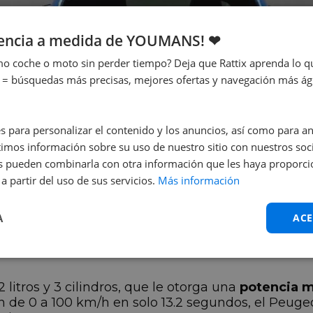
iencia a medida de YOUMANS! ❤
o coche o moto sin perder tiempo? Deja que Rattix aprenda lo qu
 = búsquedas más precisas, mejores ofertas y navegación más ágil
s para personalizar el contenido y los anuncios, así como para anal
mos información sobre su uso de nuestro sitio con nuestros soci
nes pueden combinarla con otra información que les haya proporc
a partir del uso de sus servicios.
Más información
A
ACE
 litros y 3 cilindros, que le otorga una
potencia m
de 0 a 100 km/h en solo 13.2 segundos, el Peugeo