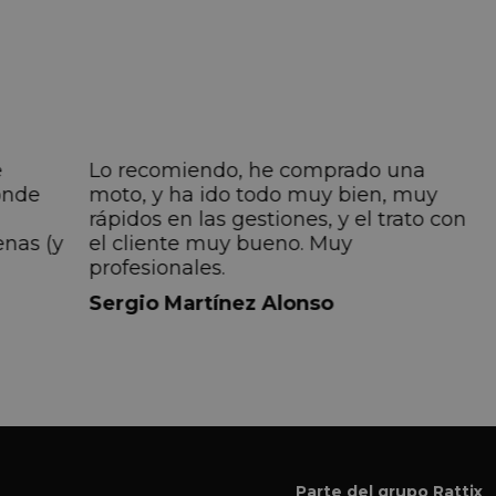
e
Lo recomiendo, he comprado una
onde
moto, y ha ido todo muy bien, muy
rápidos en las gestiones, y el trato con
enas (y
el cliente muy bueno. Muy
profesionales.
do
Sergio Martínez Alonso
iempre
lmente
 pero
 el
a el
Parte del grupo Rattix