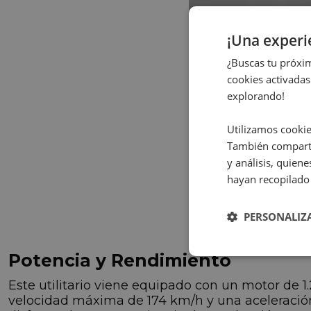
¡Una exper
¿Buscas tu próxim
cookies activadas
explorando!
Utilizamos cookie
También comparti
y análisis, quie
hayan recopilado 
PERSONALIZ
Potencia y Rendimiento
Este utilitario viene equipado con un motor de 1.2
velocidad máxima de 174 km/h y una aceleración 