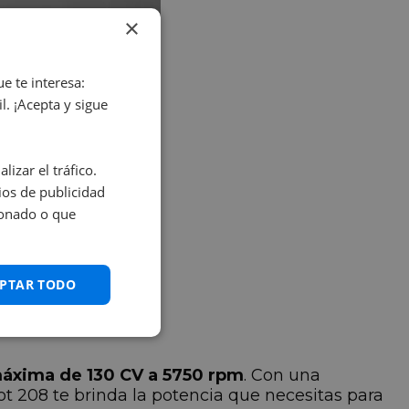
×
e te interesa:
. ¡Acepta y sigue
izar el tráfico.
os de publicidad
ionado o que
PTAR TODO
áxima de 130 CV a 5750 rpm
. Con una
t 208 te brinda la potencia que necesitas para