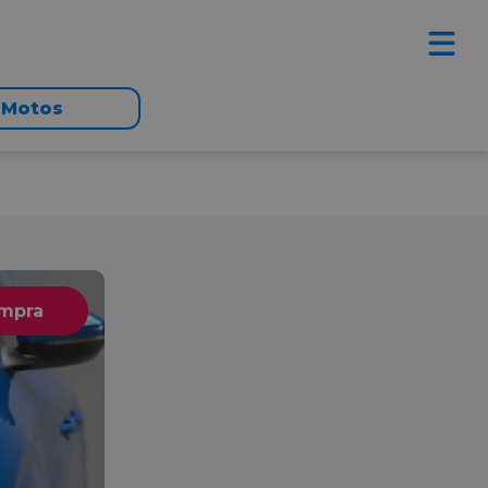
Motos
ompra