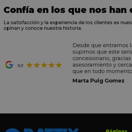
Confía en los que nos han 
La satisfacción y la experiencia de los clientes es nues
opinan y conoce nuestra historia.
Desde que entramos l
ntes desde el primero
supimos que este serí
hacen sentir Valentino
concesionario, gracias 
ran premio de su vida.
asesoramiento y cerc
ana por todo.
que en todo momento
dez Casadevall
informando de forma 
Marta Puig Gomez
todos los pasos que t
seguir. Estamos muy c
trato recibido por todo
especial a Francesc y 
por todo!!!
Páginas