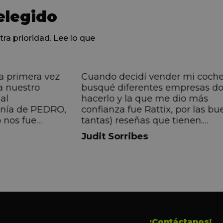
elegido
tra prioridad. Lee lo que
a primera vez
Cuando decidí vender mi coch
a nuestro
busqué diferentes empresas d
al
hacerlo y la que me dio más
anía de PEDRO,
confianza fue Rattix, por las bu
 nos fue
tantas) reseñas que tienen.
muy directa, de
Realmente la experiencia ha si
Judit Sorribes
eníamos que
muy buena, Carolina ha sido s
ontentos con el
muy atenta y profesional. Fina
 el equipo, en
mi hermana se queda el coche,
Pedro. Gracias
no puedo más que recomendar
buen trato desde el primer hast
último momento.
¡Contáctanos!