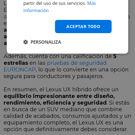
La seguridad es una prioridad en el Lexus UX.
partir del uso de sus servicios.
Más
Este vehículo está equipado con
sistemas
información
avanzados de asistencia al conductor
, incluido
el
control de tracción, el sistema de
ACEPTAR TODO
asistencia a la frenada, el asistente de
arranque en pendiente y la frenada
PERSONALIZA
autónoma de emergencia
.
Además, cuenta con una calificación de
5
estrellas
en las
pruebas de seguridad
EURONCAP
, lo que lo convierte en una opción
segura para conductores y pasajeros.
En resumen, el Lexus UX híbrido ofrece un
equilibrio impresionante entre diseño,
rendimiento, eficiencia y seguridad
. Si estás
en busca de un SUV mediano que combine
calidad de acabados, consumos ajustados y un
equipamiento completo, el Lexus UX es una
opción que definitivamente debes considerar.