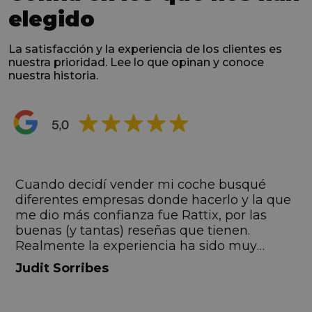
elegido
La satisfacción y la experiencia de los clientes es
nuestra prioridad. Lee lo que opinan y conoce
nuestra historia.
s
Cuando decidí vender mi coche busqué
s
diferentes empresas donde hacerlo y la que
me dio más confianza fue Rattix, por las
buenas (y tantas) reseñas que tienen.
Realmente la experiencia ha sido muy
buena, Carolina ha sido siempre muy atenta
Judit Sorribes
y profesional. Finalmente mi hermana se
queda el coche, pero no puedo más que
recomendar el buen trato desde el primer