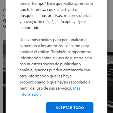
perder tiempo? Deja que Rattix aprenda lo
Además, al activar el modo Eco, se mejora la
que te interesa: cookies activadas =
autonomía ya que la velocidad del Spring
búsquedas más precisas, mejores ofertas
queda limitada a 100 km/h, lo que resulta en
y navegación más ágil. ¡Acepta y sigue
un ahorro energético de hasta el 9%.
explorando!
Utilizamos cookies para personalizar el
contenido y los anuncios, así como para
analizar el tráfico. También compartimos
información sobre su uso de nuestro sitio
con nuestros socios de publicidad y
análisis, quienes pueden combinarla con
otra información que les haya
proporcionado o que hayan recopilado a
partir del uso de sus servicios.
Más
información
ACEPTAR TODO