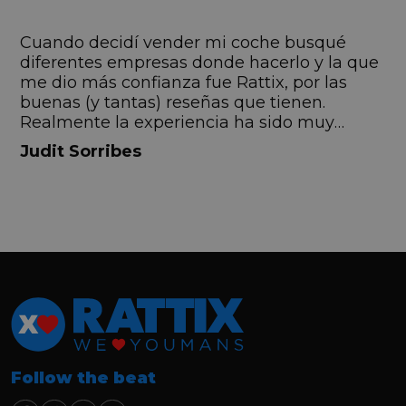
s
Cuando decidí vender mi coche busqué
s
diferentes empresas donde hacerlo y la que
me dio más confianza fue Rattix, por las
buenas (y tantas) reseñas que tienen.
Realmente la experiencia ha sido muy
buena, Carolina ha sido siempre muy atenta
Judit Sorribes
y profesional. Finalmente mi hermana se
queda el coche, pero no puedo más que
recomendar el buen trato desde el primer
hasta el último momento.
Follow the beat