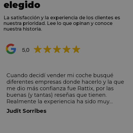
elegido
La satisfacción y la experiencia de los clientes es
nuestra prioridad. Lee lo que opinan y conoce
nuestra historia.
s
Cuando decidí vender mi coche busqué
s
diferentes empresas donde hacerlo y la que
me dio más confianza fue Rattix, por las
buenas (y tantas) reseñas que tienen.
Realmente la experiencia ha sido muy
buena, Carolina ha sido siempre muy atenta
Judit Sorribes
y profesional. Finalmente mi hermana se
queda el coche, pero no puedo más que
recomendar el buen trato desde el primer