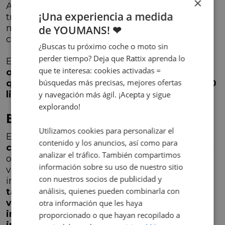
×
Además, el C4 cuenta con una vía delantera y
¡Una experiencia a medida
trasera de 1.545 mm, lo que mejora la
maniobrabilidad y el agarre en todo tipo de
de YOUMANS! ❤
condiciones.
¿Buscas tu próximo coche o moto sin
perder tiempo? Deja que Rattix aprenda lo
En cuanto al espacio de carga, el
maletero
que te interesa: cookies activadas =
ofrece una capacidad mínima de 380 litros,
búsquedas más precisas, mejores ofertas
que se expande generosamente hasta 1.250
litros
cuando se abaten los asientos traseros.
y navegación más ágil. ¡Acepta y sigue
explorando!
Equipamiento Avanzado
Utilizamos cookies para personalizar el
El Citroën eC4
no escatima en tecnología y
contenido y los anuncios, así como para
comodidad
. En el apartado tecnológico, el C4
analizar el tráfico. También compartimos
ofrece una experiencia de conducción de
información sobre su uso de nuestro sitio
vanguardia. Cuenta con un sistema de
con nuestros socios de publicidad y
infoentretenimiento que incluye una
pantalla
análisis, quienes pueden combinarla con
táctil, sistema de navegación y control por
voz para que puedas acceder a la
otra información que les haya
información que necesitas de manera
proporcionado o que hayan recopilado a
intuitiva y segura
. Además, dispone de