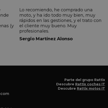
e
Lo recomiendo, he comprado una
onde
moto, y ha ido todo muy bien, muy
rápidos en las gestiones, y el trato con
enas (y
el cliente muy bueno. Muy
profesionales.
do
Sergio Martínez Alonso
iempre
lmente
 pero
 el
a el
Parte del grupo Rattix
Descubre
Rattix coches IT
Descubre
Rattix motos IT
x.com