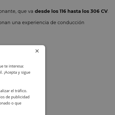
ionante, que va
desde los 116 hasta los 306 CV
.
ionan una experiencia de conducción
×
e te interesa:
. ¡Acepta y sigue
izar el tráfico.
os de publicidad
ionado o que