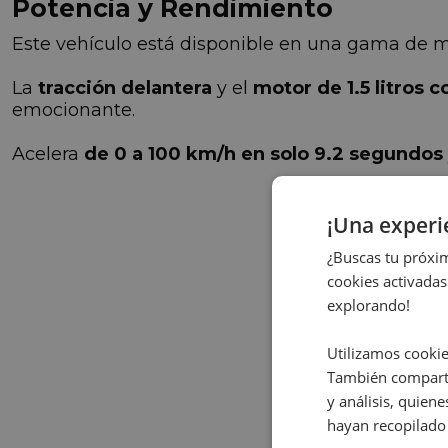
Potencia y Rendimiento
Este vehículo está disponible en una gama de 
La
tracción delantera
y el
motor de 1.5 litros c
emocionante.
Acelera
de 0 a 100 km/h en solo 9.2 segundos
¡Una exper
¿Buscas tu próxim
cookies activadas
explorando!
Utilizamos cookie
También comparti
y análisis, quie
hayan recopilado 