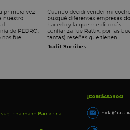
a primera vez
Cuando decidí vender mi coch
a nuestro
busqué diferentes empresas d
al
hacerlo y la que me dio más
anía de PEDRO,
confianza fue Rattix, por las bu
 nos fue
tantas) reseñas que tienen.
muy directa, de
Realmente la experiencia ha si
Judit Sorribes
eníamos que
muy buena, Carolina ha sido s
ontentos con el
muy atenta y profesional. Fina
 el equipo, en
mi hermana se queda el coche,
Pedro. Gracias
no puedo más que recomendar
buen trato desde el primer hast
último momento.
¡Contáctanos!
hola@ratti
e segunda mano Barcelona