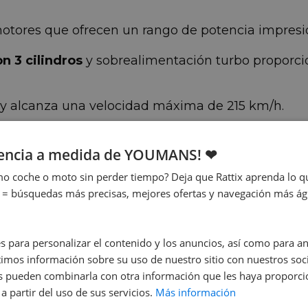
motores que ofrecen un rango de potencia impres
on 3 cilindros
y sobrealimentación turbo proporc
y alcanza una velocidad máxima de 215 km/h.
iencia a medida de YOUMANS! ❤
o coche o moto sin perder tiempo? Deja que Rattix aprenda lo qu
 = búsquedas más precisas, mejores ofertas y navegación más ágil
s para personalizar el contenido y los anuncios, así como para anal
mos información sobre su uso de nuestro sitio con nuestros soci
nes pueden combinarla con otra información que les haya proporc
a partir del uso de sus servicios.
Más información