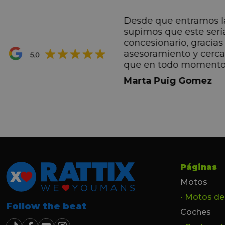
Desde que entramos l
ntes desde el primero
supimos que este serí
hacen sentir Valentino
concesionario, gracias 
ran premio de su vida.
asesoramiento y cerc
ana por todo.
que en todo momento
dez Casadevall
informando de forma 
Marta Puig Gomez
todos los pasos que t
seguir. Estamos muy c
trato recibido por todo
especial a Francesc y 
por todo!!!
Páginas
Motos
• Motos d
Follow the beat
Coches