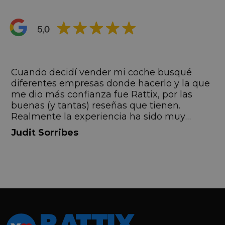
s
Cuando decidí vender mi coche busqué
s
diferentes empresas donde hacerlo y la que
me dio más confianza fue Rattix, por las
buenas (y tantas) reseñas que tienen.
Realmente la experiencia ha sido muy
buena, Carolina ha sido siempre muy atenta
Judit Sorribes
y profesional. Finalmente mi hermana se
queda el coche, pero no puedo más que
recomendar el buen trato desde el primer
hasta el último momento.