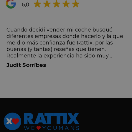
s
Cuando decidí vender mi coche busqué
s
diferentes empresas donde hacerlo y la que
me dio más confianza fue Rattix, por las
buenas (y tantas) reseñas que tienen.
Realmente la experiencia ha sido muy
buena, Carolina ha sido siempre muy atenta
Judit Sorribes
y profesional. Finalmente mi hermana se
queda el coche, pero no puedo más que
recomendar el buen trato desde el primer
hasta el último momento.