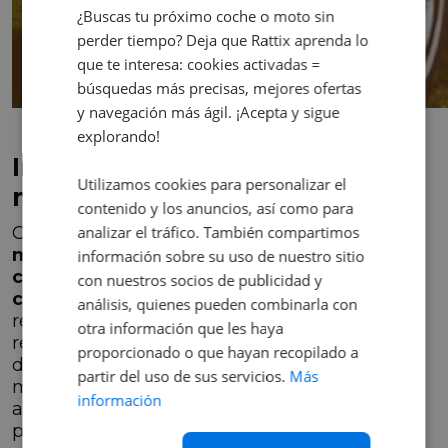
¿Buscas tu próximo coche o moto sin
perder tiempo? Deja que Rattix aprenda lo
que te interesa: cookies activadas =
búsquedas más precisas, mejores ofertas
y navegación más ágil. ¡Acepta y sigue
explorando!
Importancia del
Utilizamos cookies para personalizar el
mantenimiento adecuado
contenido y los anuncios, así como para
Como mencionamos anteriormente,
analizar el tráfico. También compartimos
el
mantenimiento regular y adecuado es
información sobre su uso de nuestro sitio
crucial para prolongar la vida útil de un
con nuestros socios de publicidad y
coche
. Realiza cambios de aceite según las
análisis, quienes pueden combinarla con
recomendaciones del fabricante, así como
otra información que les haya
revisiones periódicas, reemplaza piezas
proporcionado o que hayan recopilado a
desgastadas y sigue las pautas de
partir del uso de sus servicios.
Más
mantenimiento recomendadas que ayudarán
información
a mantener el vehículo en buen estado y
prevenir problemas mecánicos.