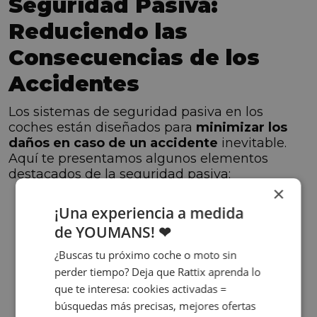
Seguridad Pasiva:
Reduciendo las
Consecuencias de los
Accidentes
Los sistemas de seguridad pasiva en los
coches están diseñados para
minimizar los
daños en caso de un accidente
inevitable.
Aquí te presentamos algunos elementos
destacados de la seguridad pasiva:
×
¡Una experiencia a medida
Cinturón de Seguridad
El cinturón de seguridad es esencial para
de YOUMANS! ❤
protegerte en caso de impacto
. Bloquea
¿Buscas tu próximo coche o moto sin
un mecanismo que evita que el cuerpo
perder tiempo? Deja que Rattix aprenda lo
salga despedido, reduciendo así las
que te interesa: cookies activadas =
posibles lesiones.
búsquedas más precisas, mejores ofertas