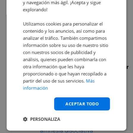
Airbags
y navegación más ágil. ¡Acepta y sigue
Los airbags se inflan en caso de un golpe
explorando!
significativo y
ayudan a amortiguar el
impacto
, protegiendo a los ocupantes del
Utilizamos cookies para personalizar el
vehículo. Asegúrate de que los airbags
contenido y los anuncios, así como para
estén en buen estado y revisa cualquier
analizar el tráfico. También compartimos
indicador de fallos.
información sobre su uso de nuestro sitio
con nuestros socios de publicidad y
Sistemas de Retención Infantil (ISOFIX)
análisis, quienes pueden combinarla con
Los sistemas de retención infantil, como el
otra información que les haya
ISOFIX, son fundamentales para
garantizar
la seguridad de los más pequeños
en el
proporcionado o que hayan recopilado a
coche. Asegúrate de utilizar una silla de
partir del uso de sus servicios.
Más
coche adecuada a su edad y peso,
información
instalada correctamente según las
instrucciones del fabricante.
ACEPTAR TODO
Si quieres más sobre seguridad infantil,
PERSONALIZA
puedes leer:
Sillas de seguridad para niños y
amnesia disociativa