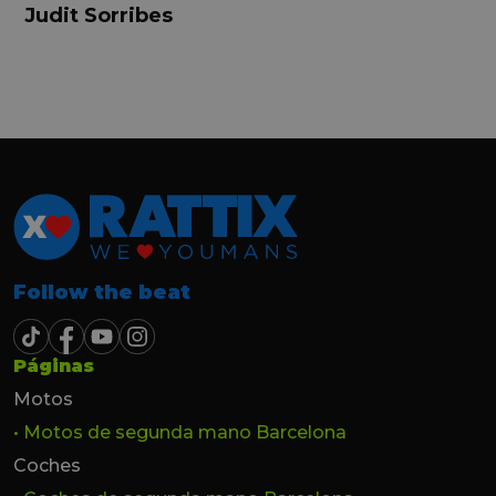
buena, Carolina ha sido siempre muy atenta
Judit Sorribes
y profesional. Finalmente mi hermana se
queda el coche, pero no puedo más que
recomendar el buen trato desde el primer
hasta el último momento.
Follow the beat
Páginas
Motos
• Motos de segunda mano Barcelona
Coches