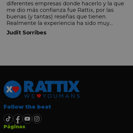
s
diferentes empresas donde hacerlo y la que
me dio más confianza fue Rattix, por las
buenas (y tantas) reseñas que tienen.
Realmente la experiencia ha sido muy
buena, Carolina ha sido siempre muy atenta
Judit Sorribes
y profesional. Finalmente mi hermana se
queda el coche, pero no puedo más que
recomendar el buen trato desde el primer
hasta el último momento.
Follow the beat
Páginas