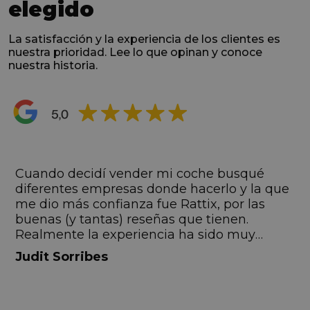
elegido
La satisfacción y la experiencia de los clientes es
nuestra prioridad. Lee lo que opinan y conoce
nuestra historia.
s
Cuando decidí vender mi coche busqué
s
diferentes empresas donde hacerlo y la que
me dio más confianza fue Rattix, por las
buenas (y tantas) reseñas que tienen.
Realmente la experiencia ha sido muy
buena, Carolina ha sido siempre muy atenta
Judit Sorribes
y profesional. Finalmente mi hermana se
queda el coche, pero no puedo más que
recomendar el buen trato desde el primer