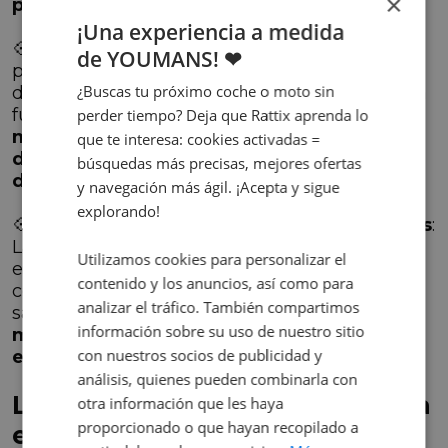
×
pantallas
.
¡Una experiencia a medida
💠
Sensores integrados
: La plastrónica
de YOUMANS! ❤
permite integrar sensores en cualquier parte
¿Buscas tu próximo coche o moto sin
del vehículo, lo que aumenta la seguridad y la
funcionalidad. Estos sensores
pueden
perder tiempo? Deja que Rattix aprenda lo
monitorizar el entorno del coche, el estado
que te interesa: cookies activadas =
del conductor e incluso el estado de ánimo
búsquedas más precisas, mejores ofertas
de los pasajeros
.
y navegación más ágil. ¡Acepta y sigue
explorando!
💠
Componentes con funciones electrónicas
:
La plastrónica permite integrar funciones
Utilizamos cookies para personalizar el
electrónicas en todo tipo de elementos del
contenido y los anuncios, así como para
coche, como los asientos, el volante o el
analizar el tráfico. También compartimos
salpicadero. Esto
reduce la necesidad de
información sobre su uso de nuestro sitio
mandos tradicionales y crea una
con nuestros socios de publicidad y
experiencia de conducción más intuitiva
.
análisis, quienes pueden combinarla con
La proyección de la plastrónica
otra información que les haya
proporcionado o que hayan recopilado a
en el mundo del motor