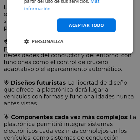
partir del uso de sus servicios.
Más
La plastrónica está todavía en sus primeras
información
etapas de desarrollo, pero su potencial en el
sector automotriz es enorme. En el futuro,
ACEPTAR TODO
podemos esperar ver:
🌟
Coches inteligentes
PERSONALIZA
: La plastrónica
permitirá crear coches que se adapten a las
necesidades del conductor y del entorno, con
funciones como el control de crucero
adaptativo o el aparcamiento automático.
🌟
Diseños futuristas
: La libertad de diseño
que ofrece la plastrónica dará lugar a
vehículos con formas y funcionalidades nunca
antes vistas.
🌟
Componentes cada vez más complejos
: La
plastrónica permitirá integrar sistemas
electrónicos cada vez más complejos en los
vehículos, como sistemas de conducción