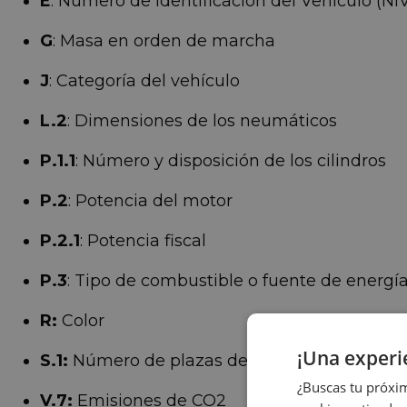
E
: Número de Identificación del Vehículo (NI
G
: Masa en orden de marcha
J
: Categoría del vehículo
L.2
: Dimensiones de los neumáticos
P.1.1
: Número y disposición de los cilindros
P.2
: Potencia del motor
P.2.1
: Potencia fiscal
P.3
: Tipo de combustible o fuente de energí
R:
Color
¡Una exper
S.1:
Número de plazas de asiento
¿Buscas tu próxim
V.7:
Emisiones de CO2