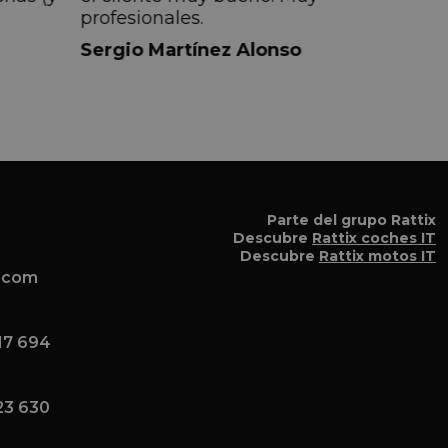
profesionales.
do
Sergio Martínez Alonso
iempre
lmente
 pero
 el
a el
Parte del grupo Rattix
Descubre
Rattix coches IT
Descubre
Rattix motos IT
x.com
17 694
23 630