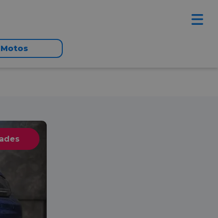
Motos
dades