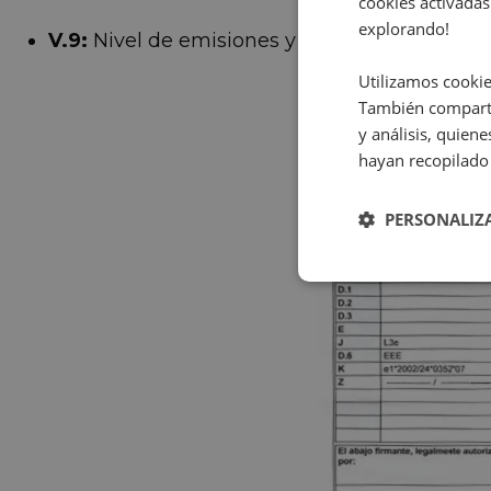
cookies activadas
explorando!
V.9:
Nivel de emisiones y normativa
Utilizamos cookie
También comparti
y análisis, quie
hayan recopilado 
PERSONALIZ