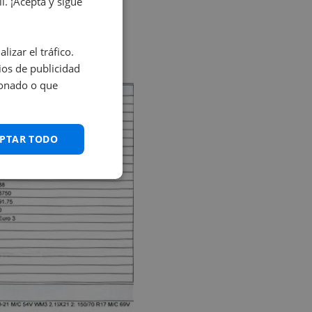
. ¡Acepta y sigue
izar el tráfico.
os de publicidad
ionado o que
PTAR TODO