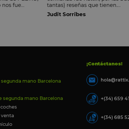
 nos fue
tantas) reseñas que tienen.
muy directa, de
Realmente la experiencia ha si
Judit Sorribes
eníamos que
muy buena, Carolina ha sido s
ontentos con el
muy atenta y profesional. Fina
 el equipo, en
mi hermana se queda el coche,
Pedro. Gracias
no puedo más que recomendar
buen trato desde el primer hast
último momento.
¡Contáctanos!
hola@ratti
e segunda mano Barcelona
de segunda mano Barcelona
+(34) 659 4
e coches
 venta
+(34) 685 5
hículo