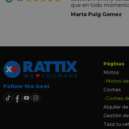
ana por todo.
que en todo momento
dez Casadevall
informando de forma 
Marta Puig Gomez
todos los pasos que t
seguir. Estamos muy c
trato recibido por todo
especial a Francesc y 
por todo!!!
Páginas
Motos
• Motos d
Follow the beat
Coches
• Coches 
Alquiler d
Gestión de
Tasa tu ve