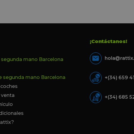
ontentos con el
muy atenta y profesional. Fina
 el equipo, en
mi hermana se queda el coche,
Pedro. Gracias
no puedo más que recomendar
buen trato desde el primer hast
último momento.
¡Contáctanos!
hola@ratti
e segunda mano Barcelona
de segunda mano Barcelona
+(34) 659 4
e coches
 venta
+(34) 685 5
hículo
dicionales
attix?