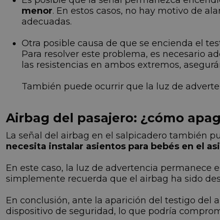
Es posible que la señal permanezca encend
menor
. En estos casos, no hay motivo de al
adecuadas.
Otra posible causa de que se encienda el test
Para resolver este problema, es necesario adq
las resistencias en ambos extremos, asegurán
También puede ocurrir que la luz de advert
Airbag del pasajero: ¿cómo apag
La señal del airbag en el salpicadero también p
necesita instalar asientos para bebés en el as
En este caso, la luz de advertencia permanece 
simplemente recuerda que el airbag ha sido desa
En conclusión, ante la aparición del testigo de
dispositivo de seguridad, lo que podría comprom