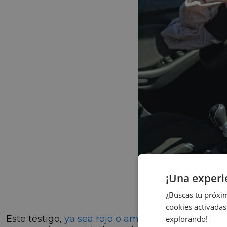
¡Una exper
¿Buscas tu próxim
cookies activadas
Este testigo,
ya sea rojo o amarillo
, muestra un g
explorando!