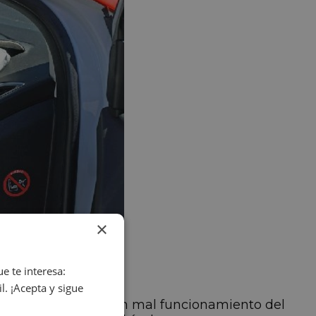
×
e te interesa:
. ¡Acepta y sigue
 persona, indicando un mal funcionamiento del