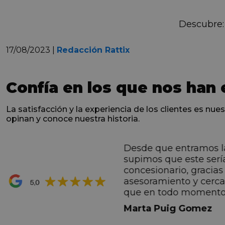
Descubre
17/08/2023 |
Redacción Rattix
Confía en los que nos han 
La satisfacción y la experiencia de los clientes es nues
opinan y conoce nuestra historia.
Desde que entramos l
ntes desde el primero
supimos que este serí
hacen sentir Valentino
concesionario, gracias 
ran premio de su vida.
asesoramiento y cerc
ana por todo.
que en todo momento
dez Casadevall
informando de forma 
Marta Puig Gomez
todos los pasos que t