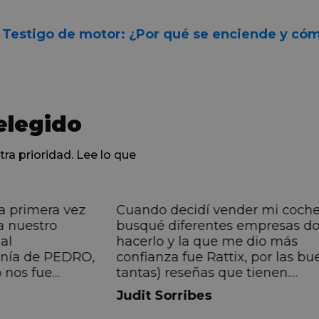
:
Testigo de motor: ¿Por qué se enciende y có
elegido
tra prioridad. Lee lo que
a primera vez
Cuando decidí vender mi coch
a nuestro
busqué diferentes empresas d
al
hacerlo y la que me dio más
anía de PEDRO,
confianza fue Rattix, por las bu
 nos fue
tantas) reseñas que tienen.
muy directa, de
Realmente la experiencia ha si
Judit Sorribes
eníamos que
muy buena, Carolina ha sido s