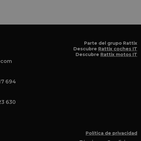
lmente
 pero
 el
a el
Parte del grupo Rattix
Descubre
Rattix coches IT
Descubre
Rattix motos IT
x.com
17 694
23 630
Política de privacidad