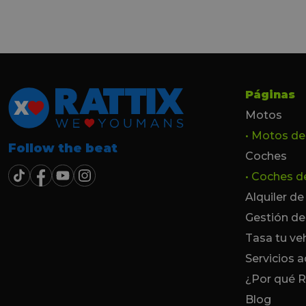
seguir. Estamos muy c
trato recibido por todo
especial a Francesc y 
por todo!!!
Páginas
Motos
• Motos d
Follow the beat
Coches
• Coches 
Alquiler d
Gestión de
Tasa tu ve
Servicios a
¿Por qué R
Blog