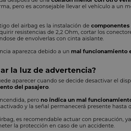
ida después de una
colisión menor con otro vehí
arma, pero es aconsejable llevar el vehículo a un 
igo del airbag es la instalación de
componentes n
uirir resistencias de 2,2 Ohm, cortar los conector
dose de envolverlas con cinta aislante.
encia aparezca debido a un
mal funcionamiento e
ar la luz de advertencia?
uede aparecer cuando se decide desactivar el dis
iento del pasajero
.
encendida, pero
no indica un mal funcionamient
ctivado y la señal permanecerá presente hasta qu
l airbag, es recomendable actuar con precaución, 
eter la protección en caso de un accidente.