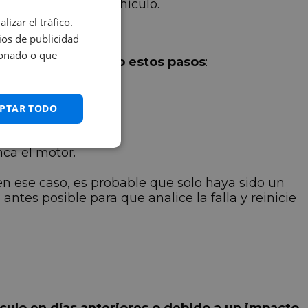
sonas dentro del vehículo.
izar el tráfico.
os de publicidad
ionado o que
 problema siguiendo estos pasos
:
segundos.
PTAR TODO
eces más
.
nca el motor.
n ese caso, es probable que solo haya sido un
ntes posible para que analice la falla y reinicie