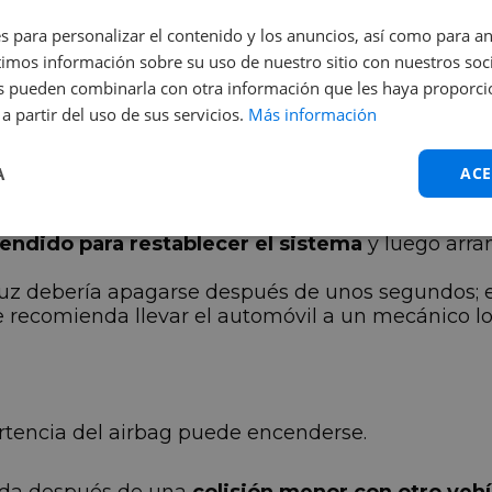
nmediato para garantizar la seguridad de las per
s para personalizar el contenido y los anuncios, así como para anal
 cuando permanece encendido?
mos información sobre su uso de nuestro sitio con nuestros soci
nes pueden combinarla con otra información que les haya proporc
g por primera vez,
se puede intentar resolver el
a partir del uso de sus servicios.
Más información
l motor
y manténla en esa posición durante siete 
A
ACE
undos y repite el mismo procedimiento tres v
ncendido para restablecer el sistema
y luego arra
luz debería apagarse después de unos segundos; e
 recomienda llevar el automóvil a un mecánico lo a
ertencia del airbag puede encenderse.