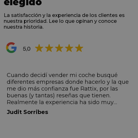
elegido
La satisfacción y la experiencia de los clientes es
nuestra prioridad. Lee lo que opinan y conoce
nuestra historia.
s
Cuando decidí vender mi coche busqué
s
diferentes empresas donde hacerlo y la que
me dio más confianza fue Rattix, por las
buenas (y tantas) reseñas que tienen.
Realmente la experiencia ha sido muy
buena, Carolina ha sido siempre muy atenta
Judit Sorribes
y profesional. Finalmente mi hermana se
queda el coche, pero no puedo más que
recomendar el buen trato desde el primer
hasta el último momento.