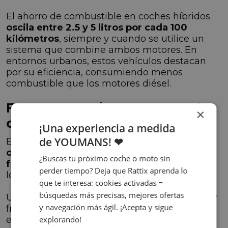
El ahorro de combustible en coches híbridos
oscila entre 2.5 y 5 litros por cada 100
kilómetros
, siempre y cuando se utilice un
sistema que combine ambos motores. En
entornos urbanos, estos vehículos destacan
por su eficiencia, consumiendo menos
combustible que los motores diésel.
Factores que impactan en el
×
consumo
¡Una experiencia a medida
de YOUMANS! ❤
El
estilo de conducción, la climatología, la
carga y las condiciones de conducción son
¿Buscas tu próximo coche o moto sin
factores determinantes en el consumo
de
perder tiempo? Deja que Rattix aprenda lo
los coches híbridos.
que te interesa: cookies activadas =
búsquedas más precisas, mejores ofertas
Una conducción eficiente, con aceleraciones y
y navegación más ágil. ¡Acepta y sigue
frenadas suaves, contribuye a una mayor
eficiencia.
explorando!