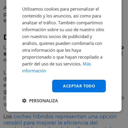
Además, el uso del aire acondicionado y el
Utilizamos cookies para personalizar el
peso del vehículo inciden significativamente
contenido y los anuncios, así como para
en el consumo.
analizar el tráfico. También compartimos
información sobre su uso de nuestro sitio
Durabilidad de las baterías
con nuestros socios de publicidad y
análisis, quienes pueden combinarla con
La
vida útil de la batería de un coche híbrido
otra información que les haya
se estima entre 8 y 15 años
, dependiendo del
proporcionado o que hayan recopilado a
modelo y su uso.
partir del uso de sus servicios.
Más
información
La temperatura y la frecuencia de carga y
descarga son factores que influyen en su
eficiencia. Algunos fabricantes ofrecen
ACEPTAR TODO
garantías específicas para las baterías,
cubriendo un período significativo de tiempo o
PERSONALIZA
un número específico de kilómetros.
Los
coches híbridos representan una opción
versátil para mejorar la eficiencia del