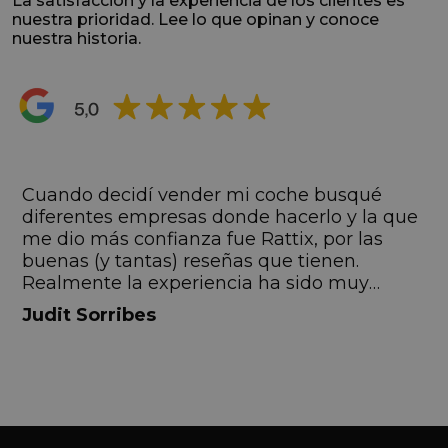
La satisfacción y la experiencia de los clientes es
nuestra prioridad. Lee lo que opinan y conoce
nuestra historia.
s
Cuando decidí vender mi coche busqué
s
diferentes empresas donde hacerlo y la que
me dio más confianza fue Rattix, por las
buenas (y tantas) reseñas que tienen.
Realmente la experiencia ha sido muy
buena, Carolina ha sido siempre muy atenta
Judit Sorribes
y profesional. Finalmente mi hermana se
queda el coche, pero no puedo más que
recomendar el buen trato desde el primer
hasta el último momento.