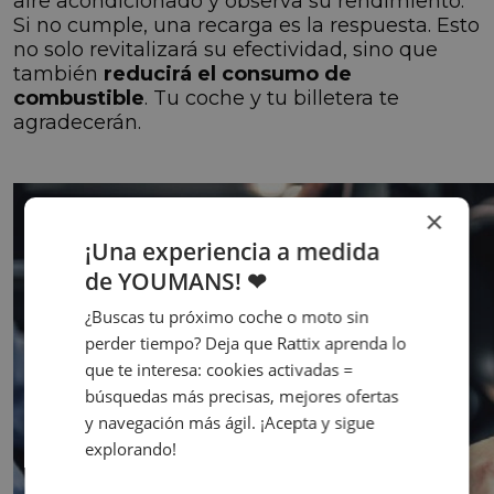
aire acondicionado y observa su rendimiento.
Si no cumple, una recarga es la respuesta. Esto
no solo revitalizará su efectividad, sino que
también
reducirá el consumo de
combustible
. Tu coche y tu billetera te
agradecerán.
×
¡Una experiencia a medida
de YOUMANS! ❤
¿Buscas tu próximo coche o moto sin
perder tiempo? Deja que Rattix aprenda lo
que te interesa: cookies activadas =
búsquedas más precisas, mejores ofertas
y navegación más ágil. ¡Acepta y sigue
explorando!