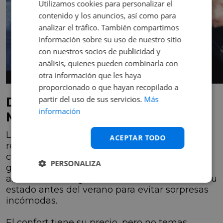
Utilizamos cookies para personalizar el
contenido y los anuncios, así como para
analizar el tráfico. También compartimos
información sobre su uso de nuestro sitio
con nuestros socios de publicidad y
análisis, quienes pueden combinarla con
otra información que les haya
proporcionado o que hayan recopilado a
partir del uso de sus servicios.
Más
Duración de la Recarga y
información
Mantenimiento
La longevidad de una recarga de gas
ACEPTAR TODO
refrigerante
varía según el clima y el uso
. En
climas más cálidos, puede agotarse antes. En
PERSONALIZA
general, el gas suele durar alrededor de tres
años. Sin embargo, es recomendable revisar su
estado antes del verano para evitar sorpresas
incómodas.
El confort tiene su precio, pero no temas.