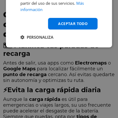
el modo 2.
partir del uso de sus servicios.
Más
información
Consejos prácticos para
cargar tu coche eléctrico
ACEPTAR TODO
de forma eficiente
PERSONALIZA
🗺️ Planifica tus paradas de
recarga
Antes de salir, usa apps como
Electromaps
o
Google Maps
para localizar fácilmente un
punto de recarga
cercano. Así evitas quedarte
sin autonomía y optimizas tu ruta.
⚡Evita la carga rápida diaria
Aunque la
carga rápida
es útil para
emergencias o viajes largos, su uso frecuente
puede acelerar el desgaste de la batería.
Siempre que puedas, opta por
tipos de