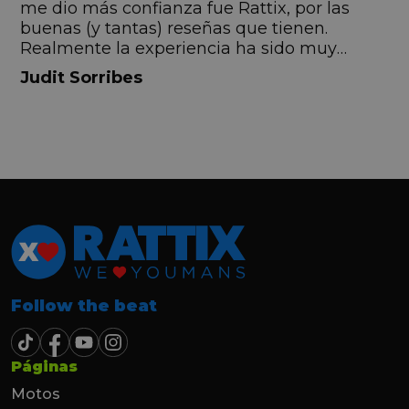
me dio más confianza fue Rattix, por las
buenas (y tantas) reseñas que tienen.
Realmente la experiencia ha sido muy
buena, Carolina ha sido siempre muy atenta
Judit Sorribes
y profesional. Finalmente mi hermana se
queda el coche, pero no puedo más que
recomendar el buen trato desde el primer
hasta el último momento.
Follow the beat
Páginas
Motos