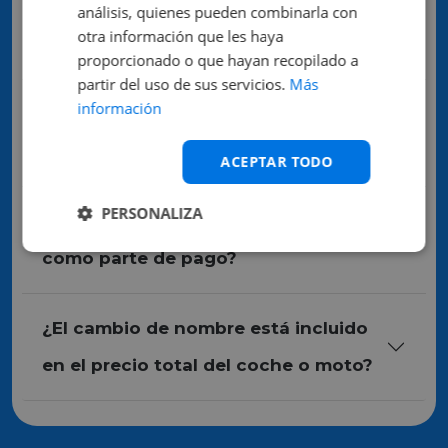
¿Cómo funciona el servicio de
análisis, quienes pueden combinarla con
otra información que les haya
reserva de un vehículo?
proporcionado o que hayan recopilado a
partir del uso de sus servicios.
Más
información
¿Cuáles son las formas de pago que
acepta Rattix?
ACEPTAR TODO
PERSONALIZA
¿Puedo entregar mi coche o moto
como parte de pago?
¿El cambio de nombre está incluido
en el precio total del coche o moto?