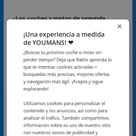
¿Los coches y motos de segunda
×
mano de Rattix vienen con historial
¡Una experiencia a medida
de mantenimiento?
de YOUMANS! ❤
¿Buscas tu próximo coche o moto sin
perder tiempo? Deja que Rattix aprenda lo
¿Puedo ver si un coche o moto tiene
que te interesa: cookies activadas =
imperfecciones?
búsquedas más precisas, mejores ofertas
y navegación más ágil. ¡Acepta y sigue
explorando!
¿Puedo ver y realizar una prueba de
Utilizamos cookies para personalizar el
conducción antes de comprar mi
contenido y los anuncios, así como para
vehículo?
analizar el tráfico. También compartimos
información sobre su uso de nuestro sitio
con nuestros socios de publicidad y