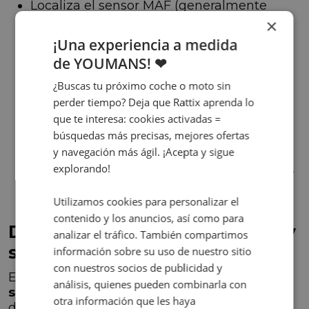
Localiza el sensor MAF (generalmente
entre el filtro de aire y el cuerpo de
×
aceleración).
¡Una experiencia a medida
Desconéctalo con cuidado.
de YOUMANS! ❤
Usa un limpiador especial para sensores
MAF (evita productos comunes).
¿Buscas tu próximo coche o moto sin
Rocía el limpiador sin tocar el sensor.
perder tiempo? Deja que Rattix aprenda lo
Deja que se seque completamente antes
que te interesa: cookies activadas =
de volver a colocarlo.
búsquedas más precisas, mejores ofertas
y navegación más ágil. ¡Acepta y sigue
Para un buen mantenimiento de tu vehículo,
explorando!
descubre también:
Guía para identificar
averías de coche
Utilizamos cookies para personalizar el
contenido y los anuncios, así como para
Diferencias entre sensor MAF y
analizar el tráfico. También compartimos
sensor MAP
información sobre su uso de nuestro sitio
con nuestros socios de publicidad y
Es común confundir el
sensor MAF
con el
análisis, quienes pueden combinarla con
sensor MAP
, pero cumplen funciones
otra información que les haya
diferentes: