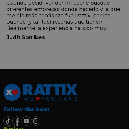
s
Cuando decidí vender mi coche busqué
s
diferentes empresas donde hacerlo y la que
me dio más confianza fue Rattix, por las
buenas (y tantas) reseñas que tienen.
Realmente la experiencia ha sido muy
buena, Carolina ha sido siempre muy atenta
Judit Sorribes
y profesional. Finalmente mi hermana se
queda el coche, pero no puedo más que
recomendar el buen trato desde el primer
hasta el último momento.
Follow the beat
Páginas