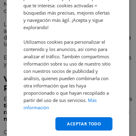
No solo el motor se ve afectado por la
que te interesa: cookies activadas =
conducción a bajas revoluciones.
búsquedas más precisas, mejores ofertas
y navegación más ágil. ¡Acepta y sigue
Los sistemas anticontaminación y los filtros
explorando!
antipartículas también pueden resultar
dañados debido a la temperatura subóptima a
Utilizamos cookies para personalizar el
la que operan en estas condiciones.
contenido y los anuncios, así como para
analizar el tráfico. También compartimos
Esto puede llevar al bloqueo de estos sistemas
información sobre su uso de nuestro sitio
y problemas de contaminación del aire.
con nuestros socios de publicidad y
Ventajas de Conducir a Altas
análisis, quienes pueden combinarla con
otra información que les haya
Revoluciones
proporcionado o que hayan recopilado a
Es importante recordar que todos los vehículos
partir del uso de sus servicios.
Más
tienen una curva de potencia que indica el
información
rango de revoluciones en el cual ofrecen su
mejor rendimiento
.
ACEPTAR TODO
Conducir dentro de esta horquilla no solo