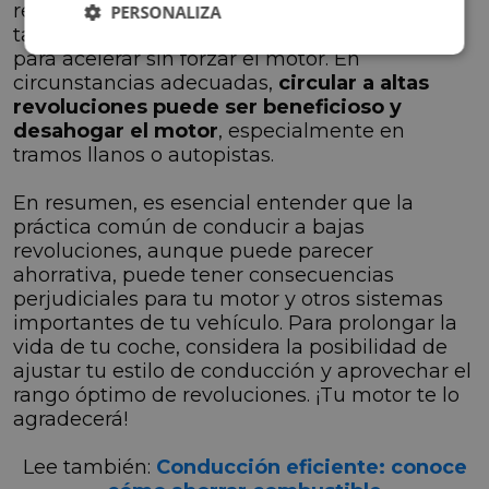
reduce el consumo de combustible, sino que
PERSONALIZA
también proporciona la potencia necesaria
para acelerar sin forzar el motor. En
circunstancias adecuadas,
circular a altas
revoluciones puede ser beneficioso y
desahogar el motor
, especialmente en
tramos llanos o autopistas.
En resumen, es esencial entender que la
práctica común de conducir a bajas
revoluciones, aunque puede parecer
ahorrativa, puede tener consecuencias
perjudiciales para tu motor y otros sistemas
importantes de tu vehículo. Para prolongar la
vida de tu coche, considera la posibilidad de
ajustar tu estilo de conducción y aprovechar el
rango óptimo de revoluciones. ¡Tu motor te lo
agradecerá!
Lee también:
Conducción eficiente: conoce